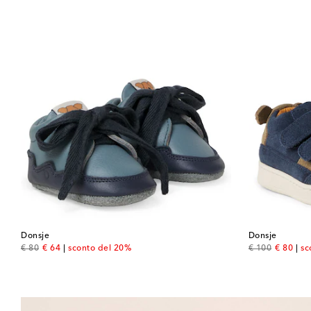
Donsje
Donsje
original price
discount price
original price
discount
€ 80
€ 64
sconto del 20%
€ 100
€ 80
sc