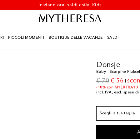
Iniziano ora: saldi estivi Kids
RI
PICCOLI MOMENTI
BOUTIQUE DELLE VACANZE
SALDI
Bambino
Designers
Donsje
Baby - Scarpine Pluksel
Misura soletta intern
original price
discount p
€ 70
€ 56
scon
M 0-6 / EU 16-17
Ag
-10% con MYEXTRA10
incl. IVA, escl. spese d
M 6-12 / EU 18-19
A
M 12-18 / EU 20
Agg
Scegli la tua taglia
M 18-24 / EU 22
Poc
A