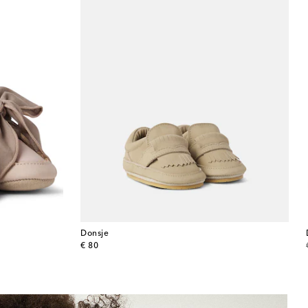
Donsje
original price
€ 80