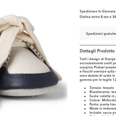
Spedizione In Giornata
Ordina entro
8 ore e 3
Spedizioni gratuite
Dettagli Prodotto
Tutti i design di Donsj
accuratamente scelti pe
scarpine Pluksel present
e fiocchi oversize sull
sono dotate di suola in
gomma per le taglie 12
Tomaia: tessuto
Rivestimento: te
Suola: soletta in 
Colore: Multicol
Punta: punta to
Made in Indones
Include: sacca pr