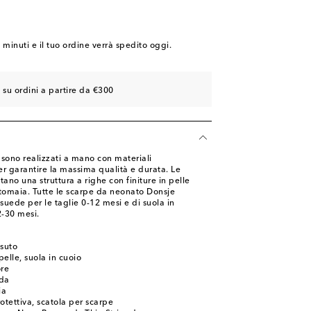
4 minuti
e il tuo ordine verrà spedito oggi.
 su ordini a partire da €300
e sono realizzati a mano con materiali
r garantire la massima qualità e durata. Le
ano una struttura a righe con finiture in pelle
a tomaia. Tutte le scarpe da neonato Donsje
 suede per le taglie 0-12 mesi e di suola in
-30 mesi.
ssuto
pelle, suola in cuoio
ore
nda
ia
otettiva, scatola per scarpe