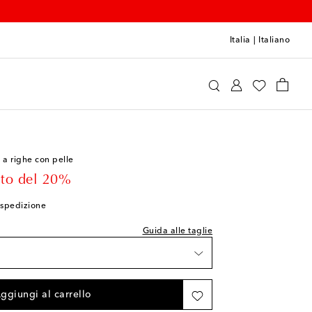
Italia
|
Italiano
Donsje
Scarpe
Scarpine per neonato
 a righe con pelle
a M 0-6 = 10 cm
rice
to del 20%
giungi alla wishlist
i spedizione
ggiungi alla wishlist
Guida alle taglie
iungi alla wishlist
hi pezzi rimasti
ggiungi al carrello