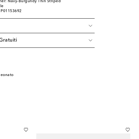
ner: Navy-Burgundy Thin Striped
le
: P01153692
à
Gratuiti
neonato