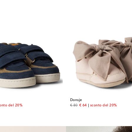
Donsje
 price
original price
discount price
onto del 20%
€ 80
€ 64
sconto del 20%