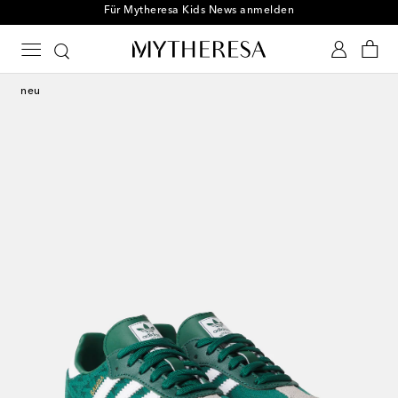
Für Mytheresa Kids News anmelden
neu