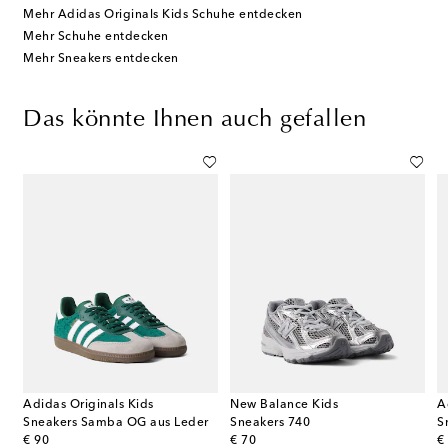
Mehr Adidas Originals Kids Schuhe entdecken
Mehr Schuhe entdecken
Mehr Sneakers entdecken
Das könnte Ihnen auch gefallen
Adidas Originals Kids
New Balance Kids
A
Sneakers Samba OG aus Leder
Sneakers 740
original price
original price
or
€ 90
€ 70
€