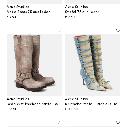
Acne Studios
Acne Studios
Ankle Boots 75 aus Leder
Stiefel 75 aus Leder
original price
original price
€ 750
€ 850
Acne Studios
Acne Studios
Bedruckte kniehohe Stiefel Balius 35
Kniehohe Stiefel Bitten aus Denim
original price
original price
€ 990
€ 1.050