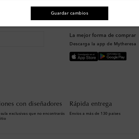
Guardar cambios
n moda y más
La mejor forma de comprar
Descarga la app de Mytheresa
iones con diseñadores
Rápida entrega
sula exclusivas que no encontrarás
Envíos a más de 130 países
itio