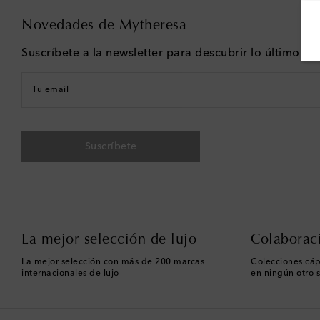
Novedades de Mytheresa
Suscríbete a la newsletter para descubrir lo último e
Tu email
Suscríbete
La mejor selección de lujo
Colaborac
La mejor selección con más de 200 marcas
Colecciones cáp
internacionales de lujo
en ningún otro s