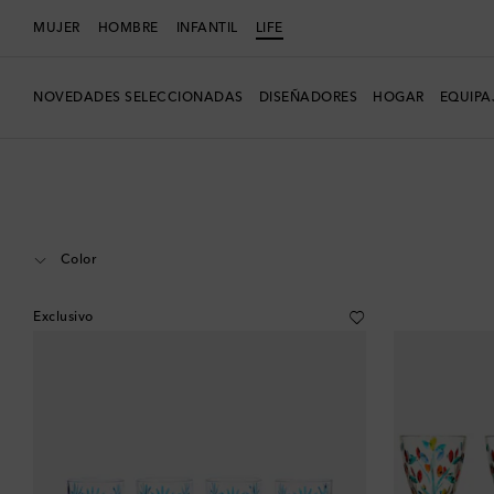
MUJER
HOMBRE
INFANTIL
LIFE
NOVEDADES SELECCIONADAS
DISEÑADORES
HOGAR
EQUIPA
LIFE
Diseñadores
Les-Ottomans
Hogar
Mesa y bar en casa
Vasos
Color
Exclusivo