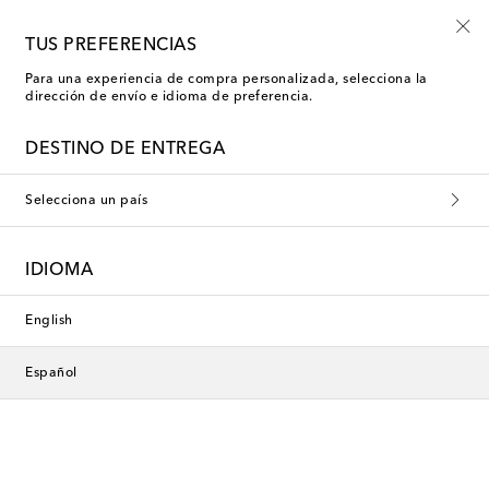
TUS PREFERENCIAS
Para una experiencia de compra personalizada, selecciona la
Les-Ottomans Accesorios para
dirección de envío e idioma de preferencia.
mascotas
DESTINO DE ENTREGA
Selecciona un país
Esta colección no está disponible
actualmente. Descubre nuestra
IDIOMA
selección de diseñadores y
novedades a continuación.
English
Español
Diseñadores
Novedades