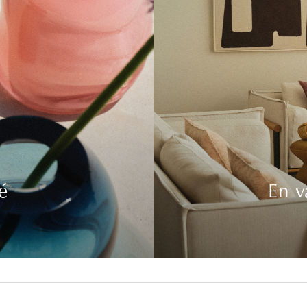
é
En v