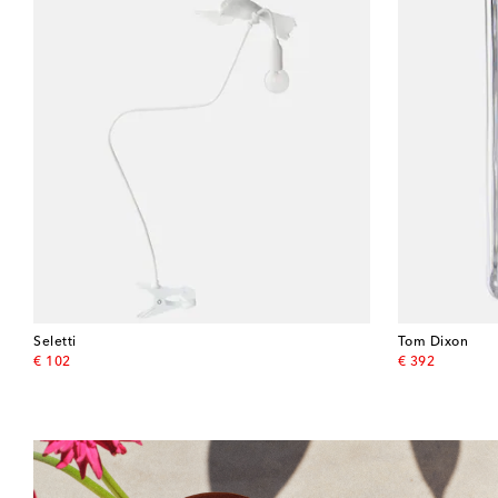
Seletti
Tom Dixon
original price
original price
€ 102
€ 392