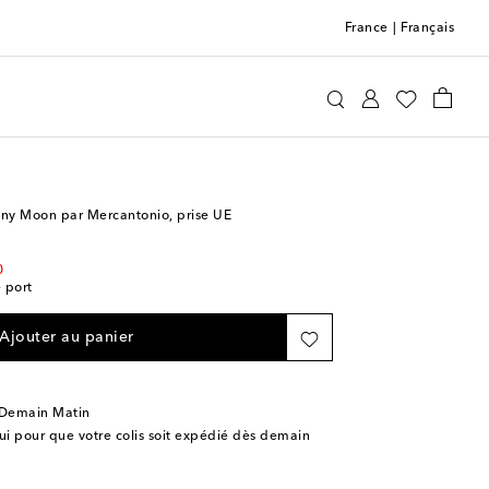
France
|
Français
Seletti
Maison
Luminaire
Lampes de table
ny Moon par Mercantonio, prise UE
0
e port
Ajouter au panier
 Demain Matin
 pour que votre colis soit expédié dès demain