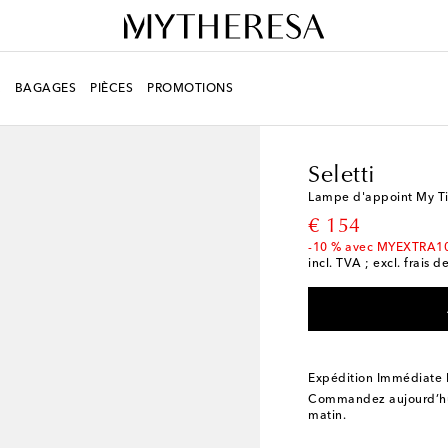
R
BAGAGES
PIÈCES
PROMOTIONS
LIFESTYLE
Créateurs
Seletti
Lampe d'appoint My Ti
original price
€ 154
-10 % avec MYEXTRA1
incl. TVA ; excl. frais d
Expédition Immédiate
Commandez aujourd’hui
matin.