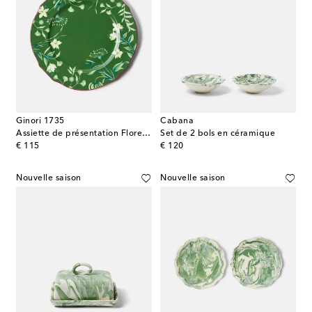
Ginori 1735
Cabana
Assiette de présentation Florenza Duchessa en porcelaine
Set de 2 bols en céramique
original price
original price
€ 115
€ 120
Nouvelle saison
Nouvelle saison