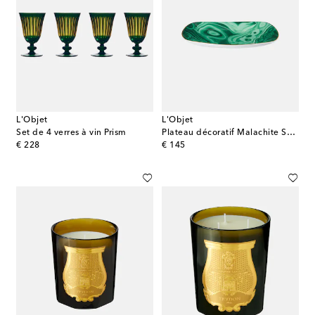
L'Objet
L'Objet
Set de 4 verres à vin Prism
Plateau décoratif Malachite Small
original price
original price
€ 228
€ 145