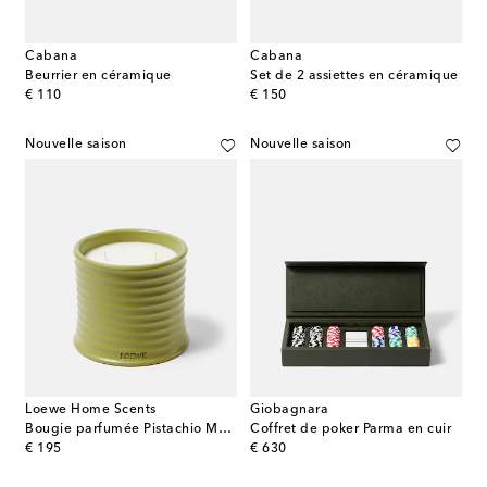
Cabana
Cabana
Beurrier en céramique
Set de 2 assiettes en céramique
original price
original price
€ 110
€ 150
Nouvelle saison
Nouvelle saison
Loewe Home Scents
Giobagnara
Bougie parfumée Pistachio Medium
Coffret de poker Parma en cuir
original price
original price
€ 195
€ 630