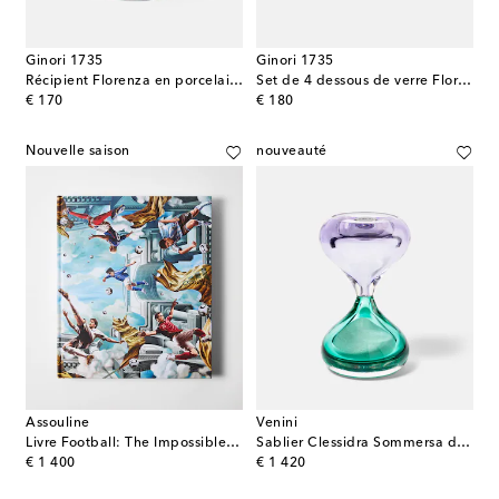
Ginori 1735
Ginori 1735
Récipient Florenza en porcelaine à fleurs
Set de 4 dessous de verre Florenza Oggetti en porcelaine
original price
original price
€ 170
€ 180
Nouvelle saison
nouveauté
Assouline
Venini
Livre Football: The Impossible Collection
Sablier Clessidra Sommersa de Fulvio Bianconi et Paolo Venini
original price
original price
€ 1 400
€ 1 420