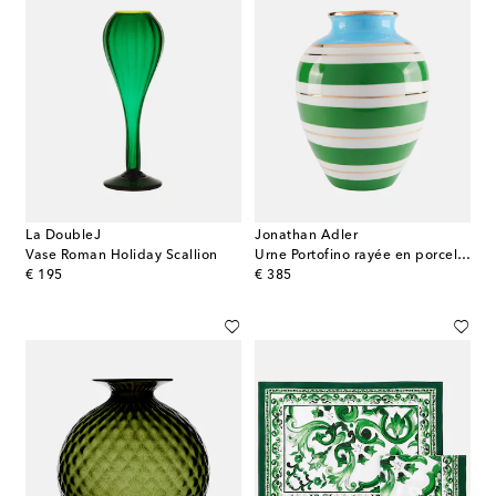
La DoubleJ
Jonathan Adler
Vase Roman Holiday Scallion
Urne Portofino rayée en porcelaine
original price
original price
€ 195
€ 385