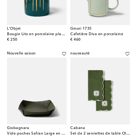
L'Objet
Ginori 1735
Bougie Lito en porcelaine plaquée or
Cafetière Diva en porcelaine
original price
original price
€ 250
€ 460
Nouvelle saison
nouveauté
Giobagnara
Cabana
Vide-poches Safran Large en cuir
Set de 2 serviettes de table Olive en lin et coton