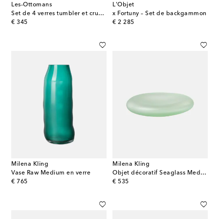
Les-Ottomans
L'Objet
Set de 4 verres tumbler et cruche en cristal
x Fortuny – Set de backgammon
original price
original price
€ 345
€ 2 285
Milena Kling
Milena Kling
Vase Raw Medium en verre
Objet décoratif Seaglass Medium en verre
original price
original price
€ 765
€ 535