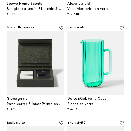
Loewe Home Scents
Alexa Lixfeld
Bougie parfumée Pistachio Small
Vase Meteorite en verre
original price
original price
€ 100
€ 2 500
Nouvelle saison
Exclusivité
Giobagnara
Dolce&Gabbana Casa
Porte-cartes à jouer Parma en cuir
Pichet en verre
original price
original price
€ 320
€ 419
Exclusivité
Exclusivité