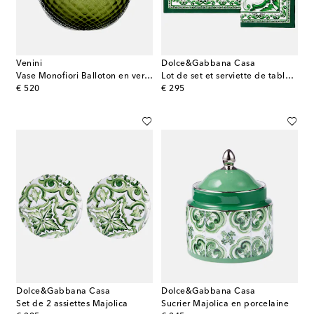
Venini
Dolce&Gabbana Casa
Vase Monofiori Balloton en verre de Murano
Lot de set et serviette de table Majolica en lin
original price
original price
€ 520
€ 295
Dolce&Gabbana Casa
Dolce&Gabbana Casa
Set de 2 assiettes Majolica
Sucrier Majolica en porcelaine