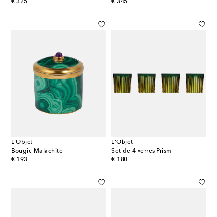
original price
original price
€ 325
€ 345
L'Objet
L'Objet
Bougie Malachite
Set de 4 verres Prism
original price
original price
€ 193
€ 180