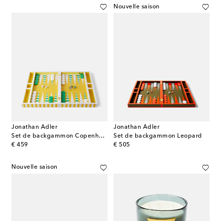
Nouvelle saison
Jonathan Adler
Jonathan Adler
Set de backgammon Copenhagen
Set de backgammon Leopard
original price
original price
€ 459
€ 505
Nouvelle saison