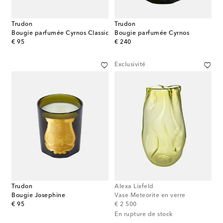
Trudon
Trudon
Bougie parfumée Cyrnos Classic
Bougie parfumée Cyrnos
original price
original price
€ 95
€ 240
Exclusivité
Trudon
Alexa Lixfeld
Bougie Josephine
Vase Meteorite en verre
original price
original price
€ 95
€ 2 500
En rupture de stock