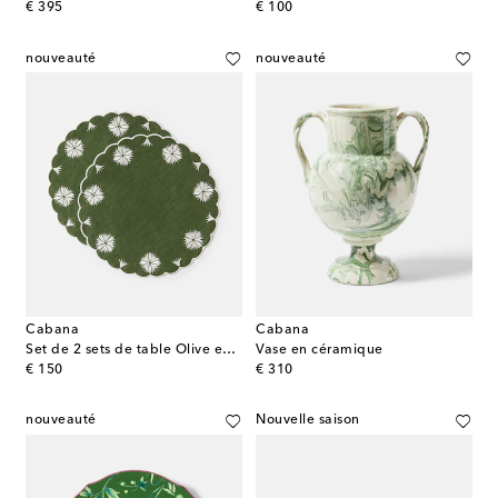
original price
original price
€ 395
€ 100
nouveauté
nouveauté
Cabana
Cabana
Set de 2 sets de table Olive en lin et coton
Vase en céramique
original price
original price
€ 150
€ 310
nouveauté
Nouvelle saison