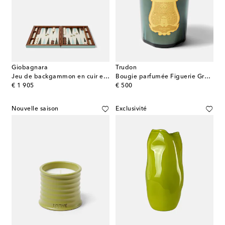
Giobagnara
Trudon
Jeu de backgammon en cuir et bois
Bougie parfumée Figuerie Great
original price
original price
€ 1 905
€ 500
Nouvelle saison
Exclusivité