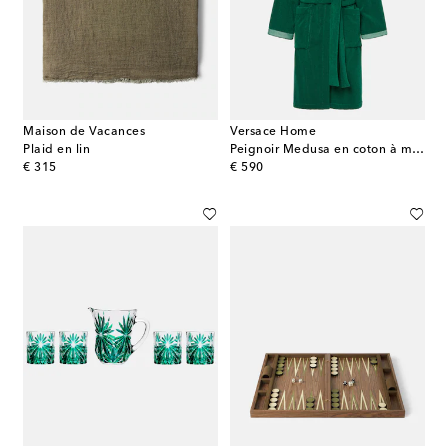
Maison de Vacances
Versace Home
Plaid en lin
Peignoir Medusa en coton à motif jacquard
original price
original price
€ 315
€ 590