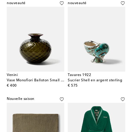
nouveauté
nouveauté
Venini
Tavares 1922
Vase Monofiori Balloton Small en verre de Murano
Sucrier Shell en argent sterling
original price
original price
€ 400
€ 575
Nouvelle saison