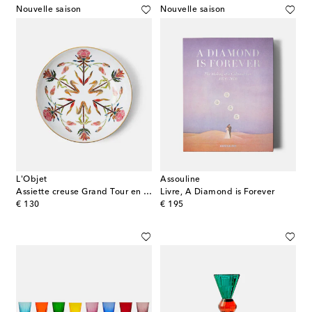
Nouvelle saison
Nouvelle saison
L'Objet
Assouline
Assiette creuse Grand Tour en porcelaine
Livre, A Diamond is Forever
original price
original price
€ 130
€ 195