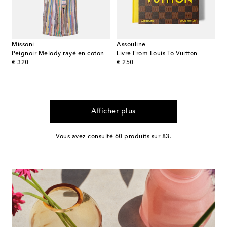
Missoni
Assouline
Peignoir Melody rayé en coton
Livre From Louis To Vuitton
original price
original price
€ 320
€ 250
Afficher plus
Vous avez consulté 60 produits sur 83.