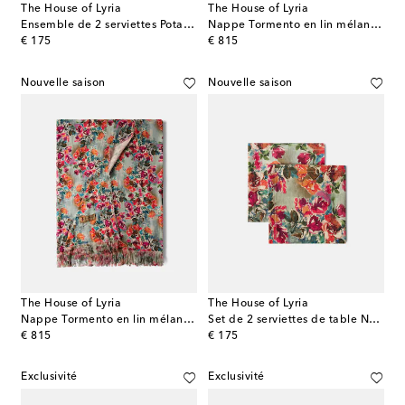
The House of Lyria
The House of Lyria
Ensemble de 2 serviettes Potamia en lin mélangé
Nappe Tormento en lin mélangé
original price
original price
€ 175
€ 815
Nouvelle saison
Nouvelle saison
The House of Lyria
The House of Lyria
Nappe Tormento en lin mélangé
Set de 2 serviettes de table Nersa en lin mélangé
original price
original price
€ 815
€ 175
Exclusivité
Exclusivité