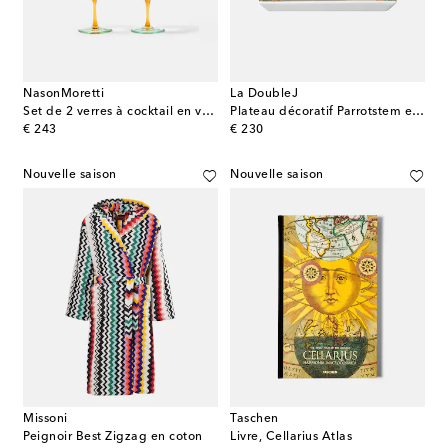
NasonMoretti
La DoubleJ
Set de 2 verres à cocktail en verre
Plateau décoratif Parrotstem en porcelaine
original price
original price
€ 243
€ 230
Nouvelle saison
Nouvelle saison
Missoni
Taschen
Peignoir Best Zigzag en coton
Livre, Cellarius Atlas