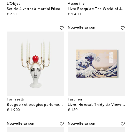
L'Objet
Assouline
Set de 4 verres à martini Prism
Livre Basquiat: The World of Jean-Michel
original price
original price
€ 230
€ 1 400
Nouvelle saison
Fornasetti
Taschen
Bougeoir et bougies parfumées Sul Tardi
Livre, Hokusai. Thirty-six Views of Mount Fuji XXL
original price
original price
€ 1 900
€ 130
Nouvelle saison
Nouvelle saison