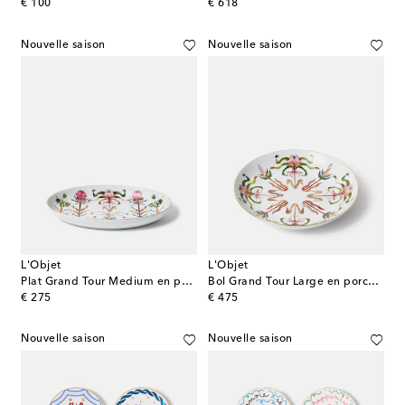
original price
original price
€ 100
€ 618
Nouvelle saison
Nouvelle saison
L'Objet
L'Objet
Plat Grand Tour Medium en porcelaine
Bol Grand Tour Large en porcelaine
original price
original price
€ 275
€ 475
Nouvelle saison
Nouvelle saison