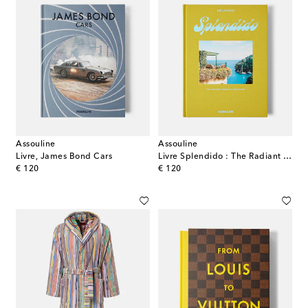
Assouline
Assouline
Livre, James Bond Cars
Livre Splendido : The Radiant Stage Of Portofino
original price
original price
€ 120
€ 120