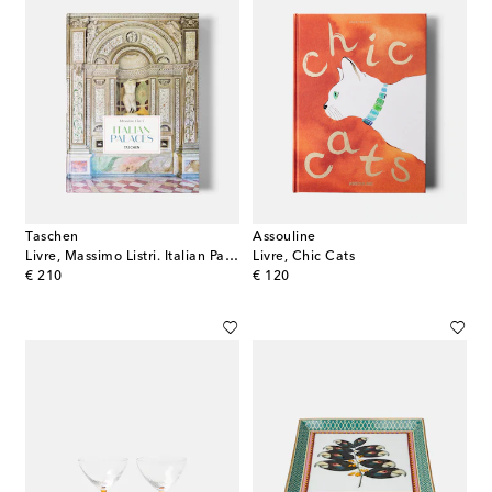
Taschen
Assouline
Livre, Massimo Listri. Italian Palaces XL
Livre, Chic Cats
original price
original price
€ 210
€ 120