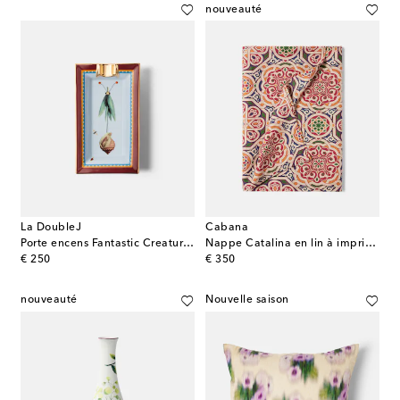
nouveauté
La DoubleJ
Cabana
Porte encens Fantastic Creatures Leaftrail par Beto Val
Nappe Catalina en lin à imprimé
original price
original price
€ 250
€ 350
nouveauté
Nouvelle saison