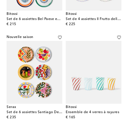
Bitossi
Bitossi
Set de 6 assiettes Bel Paese en porcelaine
Set de 4 assiettes Il Frutto della Passione en porcelaine
original price
original price
€ 215
€ 225
Nouvelle saison
Serax
Bitossi
Set de 6 assiettes Santiago De Borja par Shurleey
Ensemble de 4 verres à rayures
original price
original price
€ 235
€ 165