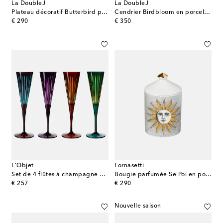
La DoubleJ
La DoubleJ
Plateau décoratif Butterbird par Beto Val
Cendrier Birdbloom en porcelaine par Beto Val
original price
original price
€ 290
€ 350
L'Objet
Fornasetti
Set de 4 flûtes à champagne Prism
Bougie parfumée Se Poi en porcelaine
original price
original price
€ 257
€ 290
Nouvelle saison