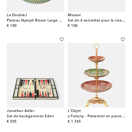
La DoubleJ
Missoni
Plateau Nymph Bloom Large en bouleau
Set de 6 serviettes pour le visage Best en coton
original price
original price
€ 100
€ 100
Jonathan Adler
L'Objet
Set de backgammon Eden
x Fortuny – Présentoir en porcelaine et plaqué or
original price
original price
€ 505
€ 1 365