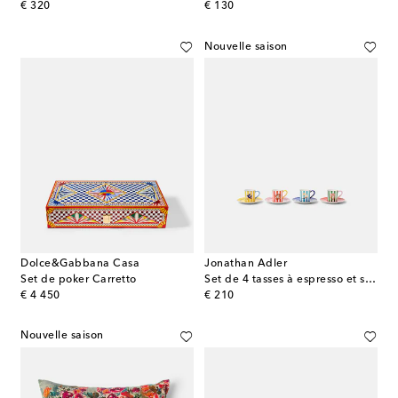
original price
original price
€ 320
€ 130
Nouvelle saison
Dolce&Gabbana Casa
Jonathan Adler
Set de poker Carretto
Set de 4 tasses à espresso et soucoupes Playa en porcelaine
original price
original price
€ 4 450
€ 210
Nouvelle saison