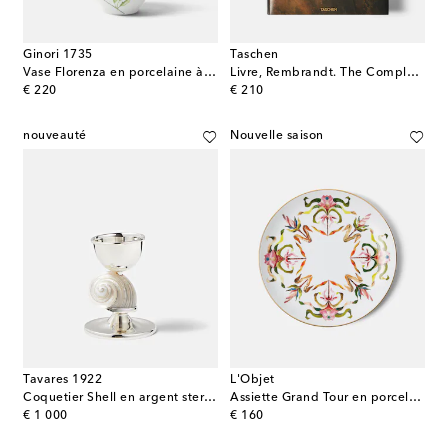
Ginori 1735
Taschen
Vase Florenza en porcelaine à fleurs
Livre, Rembrandt. The Complete Paintings XXL
original price
original price
€ 220
€ 210
nouveauté
Nouvelle saison
Tavares 1922
L'Objet
Coquetier Shell en argent sterling
Assiette Grand Tour en porcelaine
original price
original price
€ 1 000
€ 160