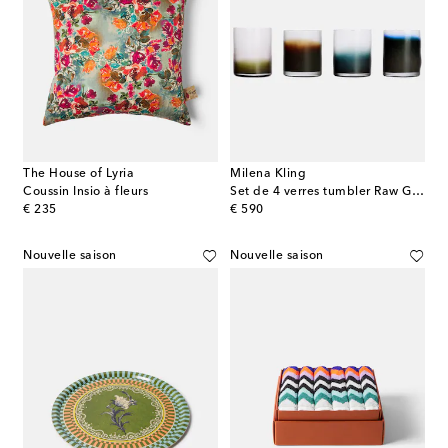
The House of Lyria
Milena Kling
Coussin Insio à fleurs
Set de 4 verres tumbler Raw Glassware
original price
original price
€ 235
€ 590
Nouvelle saison
Nouvelle saison