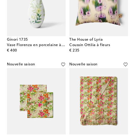
Ginori 1735
The House of Lyria
Vase Florenza en porcelaine à fleurs
Coussin Ottilia à fleurs
original price
original price
€ 400
€ 235
Nouvelle saison
Nouvelle saison