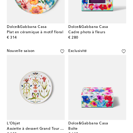
Dolce&Gabbana Casa
Dolce&Gabbana Casa
Plat en céramique à motif floral
Cadre photo à fleurs
original price
original price
€ 314
€ 280
Nouvelle saison
Exclusivité
L'Objet
Dolce&Gabbana Casa
Assiette à dessert Grand Tour en porcelaine
Boîte