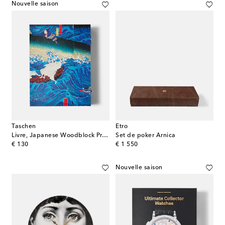
Nouvelle saison
Taschen
Etro
Livre, Japanese Woodblock Prints XL
Set de poker Arnica
original price
original price
€ 130
€ 1 550
Nouvelle saison