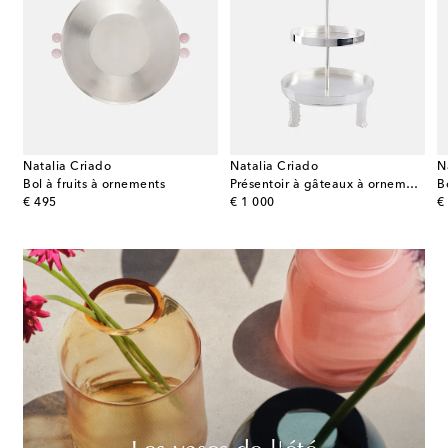
Natalia Criado
Natalia Criado
N
in par Sergio Herman
Bol à fruits à ornements
Présentoir à gâteaux à ornements
original price
original price
or
€ 495
€ 1 000
€