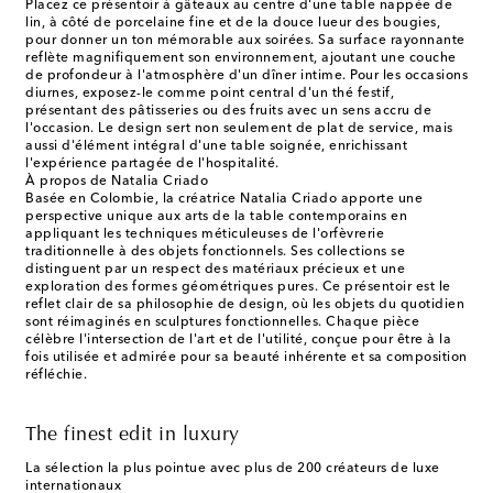
Placez ce présentoir à gâteaux au centre d'une table nappée de
lin, à côté de porcelaine fine et de la douce lueur des bougies,
pour donner un ton mémorable aux soirées. Sa surface rayonnante
reflète magnifiquement son environnement, ajoutant une couche
de profondeur à l'atmosphère d'un dîner intime. Pour les occasions
diurnes, exposez-le comme point central d'un thé festif,
présentant des pâtisseries ou des fruits avec un sens accru de
l'occasion. Le design sert non seulement de plat de service, mais
aussi d'élément intégral d'une table soignée, enrichissant
l'expérience partagée de l'hospitalité.
À propos de Natalia Criado
Basée en Colombie, la créatrice Natalia Criado apporte une
perspective unique aux arts de la table contemporains en
appliquant les techniques méticuleuses de l'orfèvrerie
traditionnelle à des objets fonctionnels. Ses collections se
distinguent par un respect des matériaux précieux et une
exploration des formes géométriques pures. Ce présentoir est le
reflet clair de sa philosophie de design, où les objets du quotidien
sont réimaginés en sculptures fonctionnelles. Chaque pièce
célèbre l'intersection de l'art et de l'utilité, conçue pour être à la
fois utilisée et admirée pour sa beauté inhérente et sa composition
réfléchie.
The finest edit in luxury
La sélection la plus pointue avec plus de 200 créateurs de luxe
internationaux