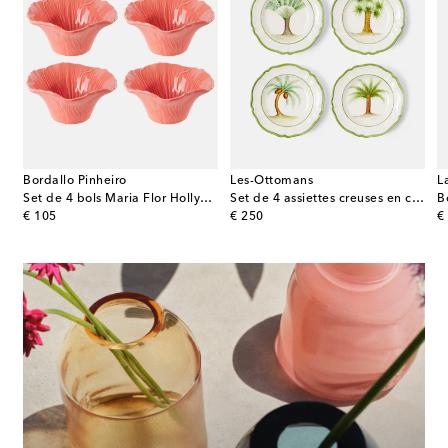
Bordallo Pinheiro
Les-Ottomans
L
ts Avocado en faïence
Set de 4 bols Maria Flor Hollyhock
Set de 4 assiettes creuses en céramique
original price
original price
or
€ 105
€ 250
€