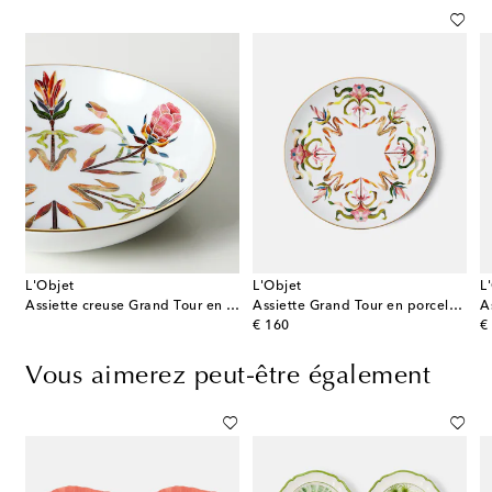
L'Objet
L'Objet
L
Assiette creuse Grand Tour en porcelaine
Assiette Grand Tour en porcelaine
original price
or
€ 160
€
Vous aimerez peut-être également