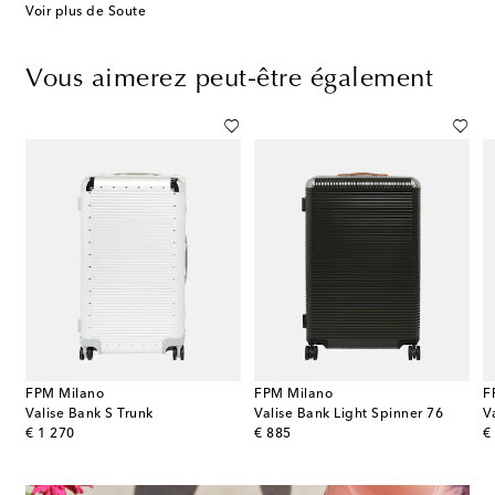
Voir plus de Soute
Vous aimerez peut-être également
FPM Milano
FPM Milano
F
Valise Bank S Trunk
Valise Bank Light Spinner 76
V
original price
original price
or
€ 1 270
€ 885
€