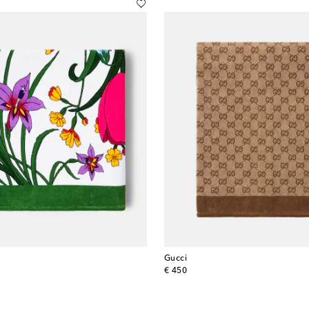
Gucci
original price
€ 450