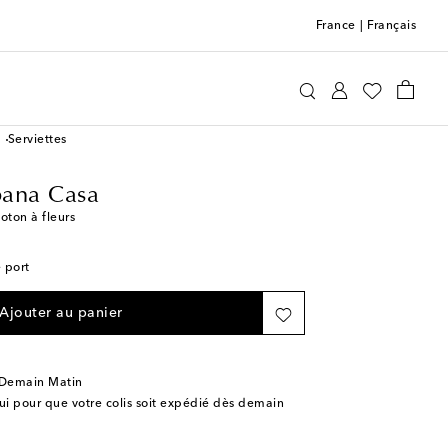
France
|
Français
Dolce&Gabbana Casa
Maison
Serviettes
ana Casa
oton à fleurs
e port
Ajouter au panier
 Demain Matin
 pour que votre colis soit expédié dès demain