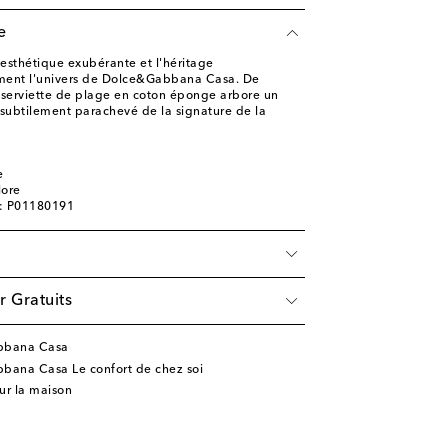
e
l'esthétique exubérante et l'héritage
ment l'univers de Dolce&Gabbana Casa. De
a serviette de plage en coton éponge arbore un
, subtilement parachevé de la signature de la
e
lore
e: P01180191
r Gratuits
abbana Casa
bana Casa Le confort de chez soi
our la maison