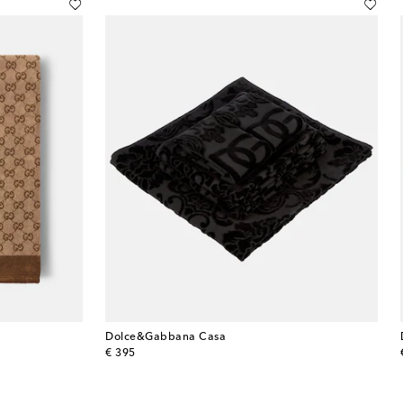
Dolce&Gabbana Casa
original price
€ 395