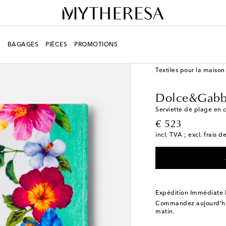
R
BAGAGES
PIÈCES
PROMOTIONS
LIFESTYLE
Créateurs
Textiles pour la maison
Dolce&Gabb
Serviette de plage en c
original price
€ 523
incl. TVA ; excl. frais d
Expédition Immédiate
Commandez aujourd’hui
matin.