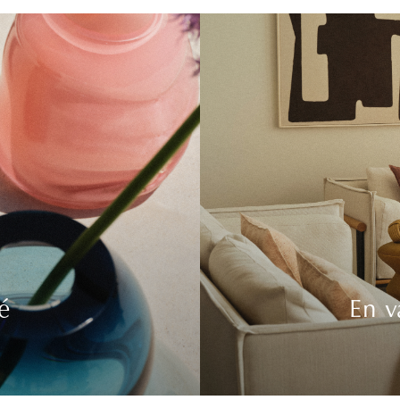
é
En v