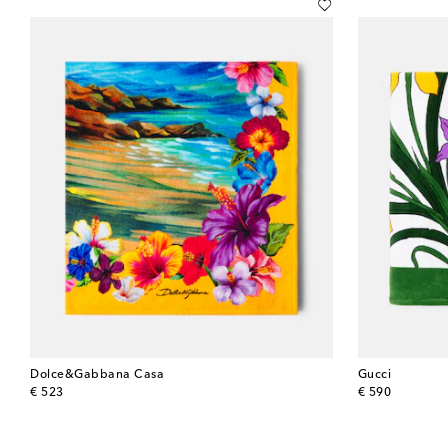
Dolce&Gabbana Casa
Gucci
original price
original price
€ 523
€ 590