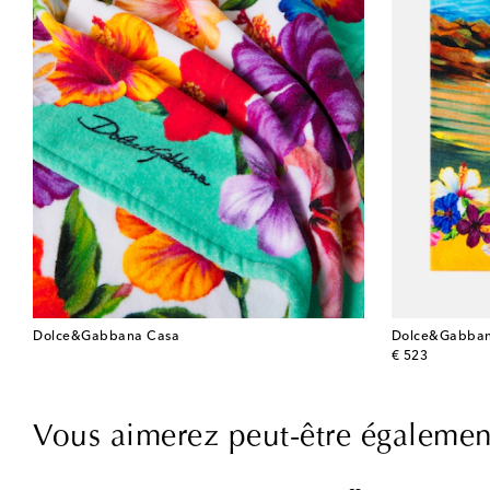
Dolce&Gabbana Casa
Dolce&Gabban
original price
€ 523
Vous aimerez peut-être égalemen