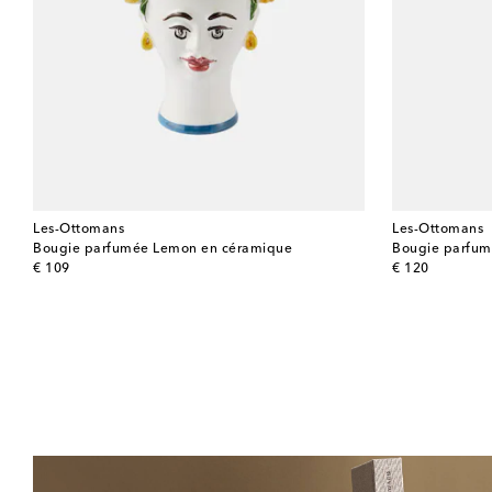
Les-Ottomans
Les-Ottomans
Bougie parfumée Lemon en céramique
Bougie parfum
original price
original price
€ 109
€ 120