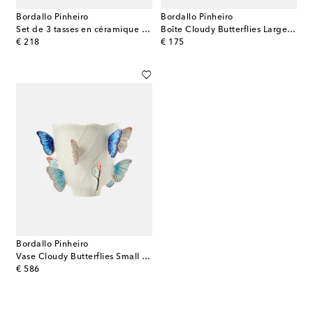
Bordallo Pinheiro
Bordallo Pinheiro
Set de 3 tasses en céramique Jardim De Insetos
Boîte Cloudy Butterflies Large par Claudia Schiffer
original price
original price
€ 218
€ 175
Bordallo Pinheiro
Vase Cloudy Butterflies Small par Claudia Schiffer
original price
€ 586