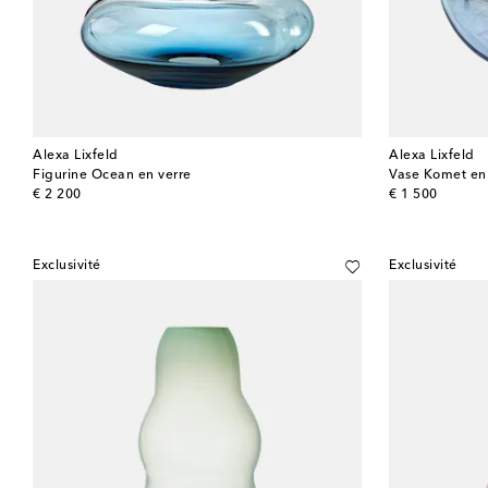
Alexa Lixfeld
Alexa Lixfeld
Figurine Ocean en verre
Vase Komet en
original price
original price
€ 2 200
€ 1 500
Exclusivité
Exclusivité