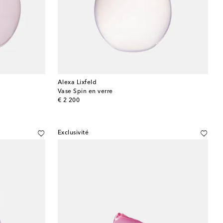
Alexa Lixfeld
Vase Spin en verre
original price
€ 2 200
Exclusivité