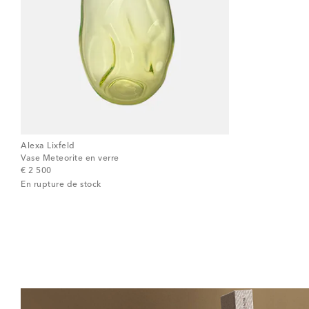
Alexa Lixfeld
Vase Meteorite en verre
original price
€ 2 500
En rupture de stock