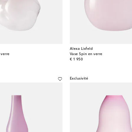
Alexa Lixfeld
 verre
Vase Spin en verre
original price
€ 1 950
Exclusivité