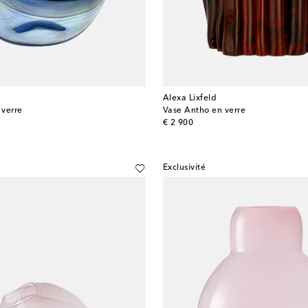
Alexa Lixfeld
 verre
Vase Antho en verre
original price
€ 2 900
Exclusivité