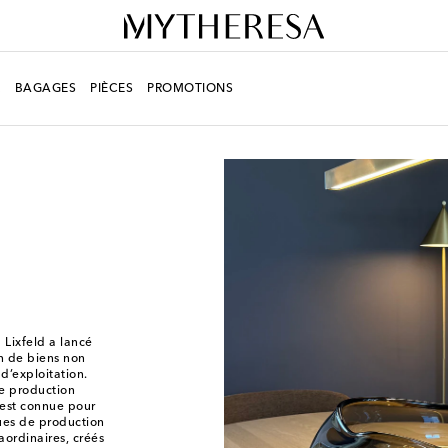
R
BAGAGES
PIÈCES
PROMOTIONS
Lixfeld a lancé
n de biens non
 d’exploitation.
de production
est connue pour
ques de production
raordinaires, créés