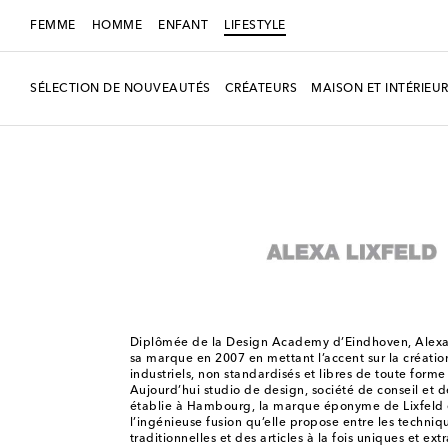
FEMME
HOMME
ENFANT
LIFESTYLE
SÉLECTION DE NOUVEAUTÉS
CRÉATEURS
MAISON ET INTÉRIEU
LIFESTYLE
Créateurs
Alexa Lixfeld
Diplômée de la Design Academy d’Eindhoven, Alexa 
sa marque en 2007 en mettant l’accent sur la créatio
industriels, non standardisés et libres de toute forme
Aujourd’hui studio de design, société de conseil et 
établie à Hambourg, la marque éponyme de Lixfeld 
l’ingénieuse fusion qu’elle propose entre les techni
traditionnelles et des articles à la fois uniques et ext