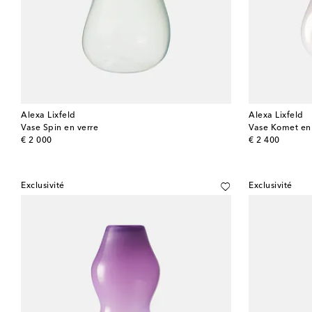
Alexa Lixfeld
Alexa Lixfeld
Vase Spin en verre
Vase Komet en
original price
original price
€ 2 000
€ 2 400
Exclusivité
Exclusivité