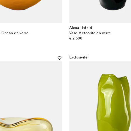
Alexa Lixfeld
f Ocean en verre
Vase Meteorite en verre
original price
€ 2 500
Exclusivité