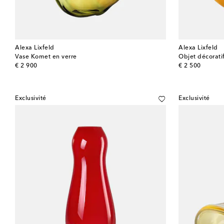
Alexa Lixfeld
Alexa Lixfeld
Vase Komet en verre
Objet décorati
original price
original price
€ 2 900
€ 2 500
Exclusivité
Exclusivité