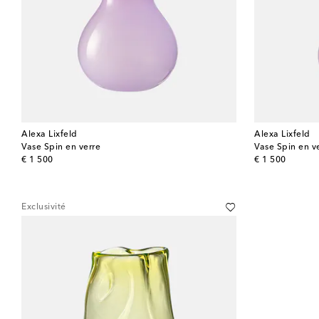
Alexa Lixfeld
Alexa Lixfeld
Vase Spin en verre
Vase Spin en v
original price
original price
€ 1 500
€ 1 500
Exclusivité