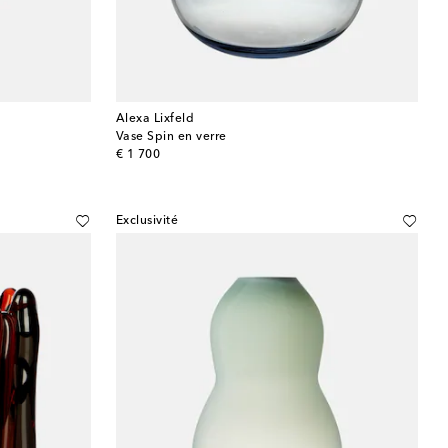
Alexa Lixfeld
Vase Spin en verre
original price
€ 1 700
Exclusivité