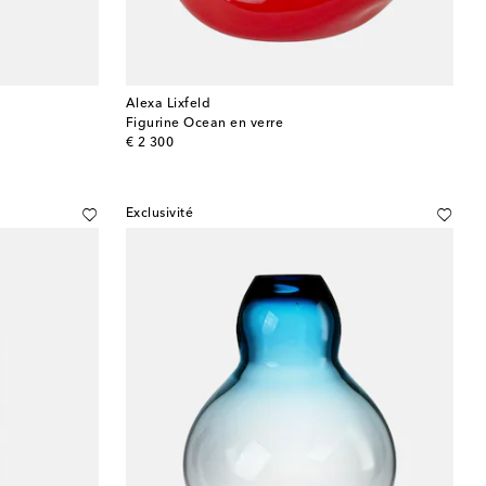
Alexa Lixfeld
Figurine Ocean en verre
original price
€ 2 300
Exclusivité