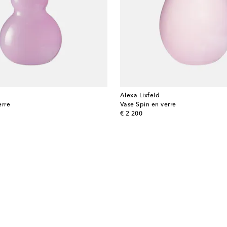
Alexa Lixfeld
erre
Vase Spin en verre
original price
€ 2 200