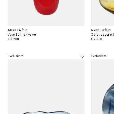
Alexa Lixfeld
Alexa Lixfeld
Vase Spin en verre
Objet décorati
original price
original price
€ 2 200
€ 2 200
Exclusivité
Exclusivité