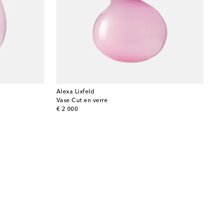
Alexa Lixfeld
Vase Cut en verre
original price
€ 2 000