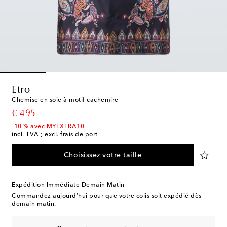
Etro
Chemise en soie à motif cachemire
original price
€ 495
-10 % avec MYEXTRA10
incl. TVA ; excl. frais de port
Choisissez votre taille
Expédition Immédiate Demain Matin
Commandez aujourd’hui pour que votre colis soit expédié dès
demain matin.