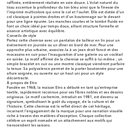
raffinée, entièrement réalisée en soie douce. L'éclat naturel du
tissu accentue la profondeur du ton bleu ainsi que la finesse de
l’imprimé multicolore qui orne le col et l'ourlet. Elle est dotée d'un
col classique à pointes droites et d'un boutonnage sur le devant
pour une ligne épurée. Les manches courtes et le tombé fluide en
font un choix idéal par temps doux, alliant structure formelle et
aisance artistique avec équilibre.
Conseils de style
Portez cette chemise avec un pantalon de tailleur en lin pour un
événement en journée ou un dîner en bord de mer. Pour une
approche plus urbaine, associez-la à un jean droit foncé et des
mocassins en cuir pour l'inauguration d'une galerie ou un cocktail
en soirée. Le motif affirmé de la chemise se suffit à lui-même ; un
simple bracelet en cuir ou une montre classique viendront parfaire
la tenue. Sa polyvalence permet de la porter boutonnée pour une
allure soignée, ou ouverte sur un haut uni pour un style
décontracté.
À propos de Etro
Fondée en 1968, la maison Etro a débuté en tant qu’entreprise
textile, rapidement reconnue pour ses fibres nobles et ses dessins
originaux. Le motif cachemire, introduit en 1981, est devenu sa
signature, symbolisant le goût du voyage, de la culture et de
l’histoire. Cette chemise est le reflet direct de cet héritage,
incarnant l'engagement de la marque pour une narration visuelle
riche à travers des matières d’exception. Chaque collection
célèbre un esprit nomade et un attachement aux motifs qui
transcendent les saisons.