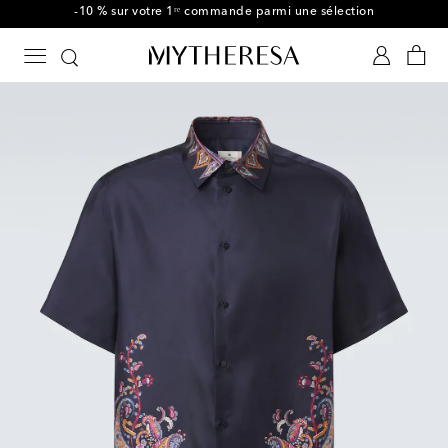
-10 % sur votre 1ʳᵉ commande parmi une sélection