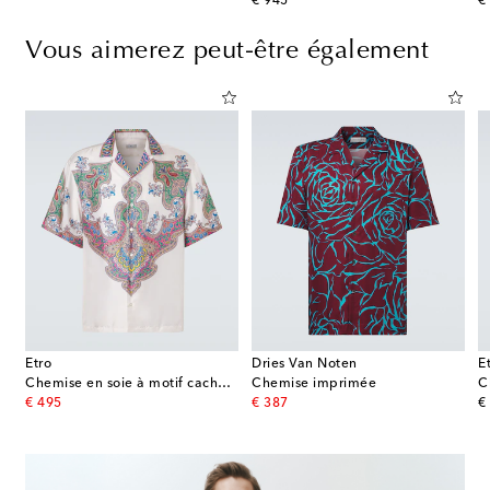
original price
or
€ 945
€
Vous aimerez peut-être également
Etro
Dries Van Noten
E
Chemise en soie à motif cachemire
Chemise imprimée
original price
original price
or
€ 495
€ 387
€