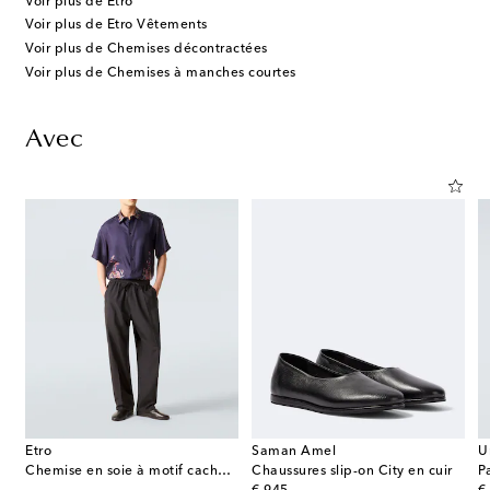
Voir plus de Etro
Voir plus de Etro Vêtements
Voir plus de Chemises décontractées
Voir plus de Chemises à manches courtes
Avec
Etro
Saman Amel
U
Chemise en soie à motif cachemire
Chaussures slip-on City en cuir
P