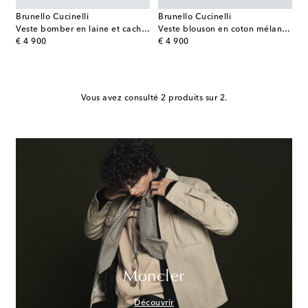
Brunello Cucinelli
Brunello Cucinelli
Veste bomber en laine et cachemire
Veste blouson en coton mélangé
original price
original price
€ 4 900
€ 4 900
Vous avez consulté 2 produits sur 2.
Moncler
Découvrir