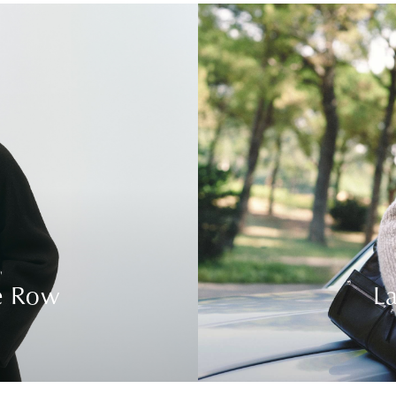
e Row
La