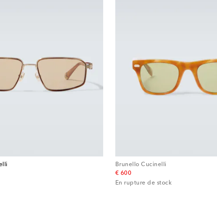
lli
Brunello Cucinelli
original price
€ 600
En rupture de stock