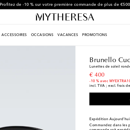
Profitez de -10 % sur votre première commande de plus de €50
ACCESSOIRES
OCCASIONS
VACANCES
PROMOTIONS
Homme
Créateurs
Br
Brunello Cuc
Lunettes de soleil rond
original price
€ 400
-10 % avec MYEXTRA1
incl. TVA ; excl. frais d
Expédition Aujourd'hui
Commandez dans les p