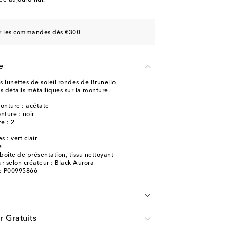
e aujourd'hui.
sur les commandes dès €300
e
es lunettes de soleil rondes de Brunello
s détails métalliques sur la monture.
onture : acétate
nture : noir
e : 2
 : vert clair
e
, boîte de présentation, tissu nettoyant
r selon créateur : Black Aurora
e: P00995866
r Gratuits