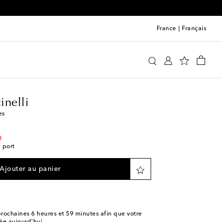
0
France
|
Français
unello Cucinelli
Accessoires
Lunettes de soleil
inelli
es
0
e port
Ajouter au panier
rochaines
6 heures et 59 minutes
afin que votre