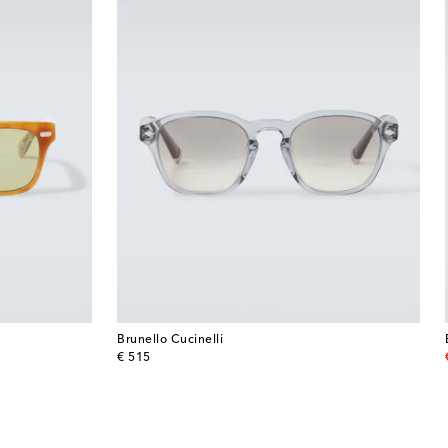
Brunello Cucinelli
original price
€ 515