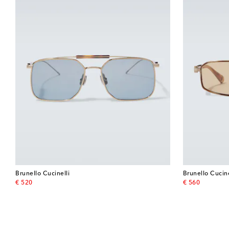
Brunello Cucinelli
Brunello Cucine
original price
original price
€ 520
€ 560