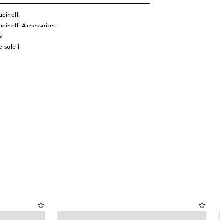
cinelli
ucinelli Accessoires
s
 soleil