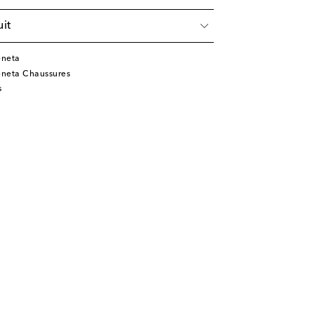
it
eneta
eneta Chaussures
s