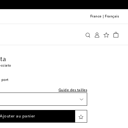
France
|
Français
ture indiquée
ishlist
ttega Veneta
Chaussures
Sandales
ce
ce
ta
ecciato
e port
ishlist
Guide des tailles
ishlist
e
ce
Ajouter au panier