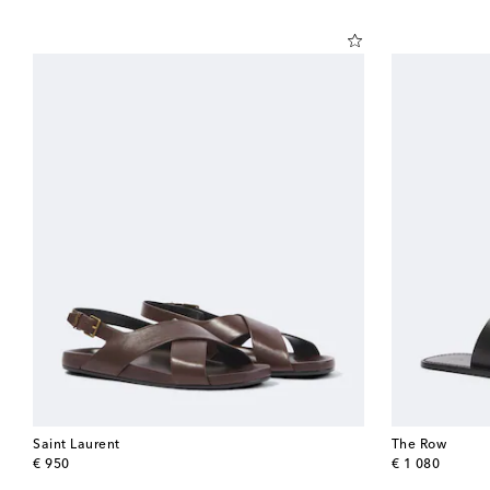
Saint Laurent
The Row
original price
original price
€ 950
€ 1 080