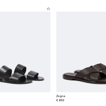
Zegna
original price
€ 890