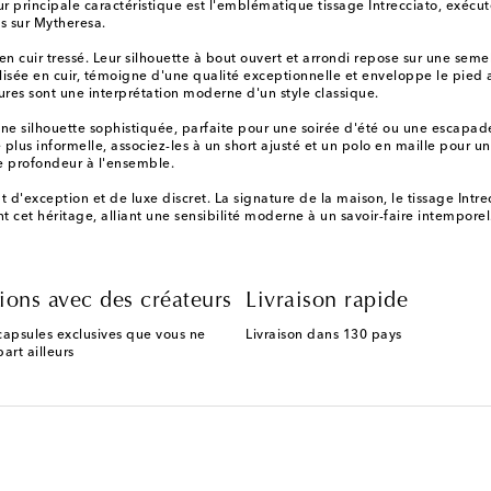
eur principale caractéristique est l'emblématique tissage Intrecciato, exé
es sur Mytheresa.
n cuir tressé. Leur silhouette à bout ouvert et arrondi repose sur une semel
lisée en cuir, témoigne d'une qualité exceptionnelle et enveloppe le pied 
sures sont une interprétation moderne d'un style classique.
une silhouette sophistiquée, parfaite pour une soirée d'été ou une escapad
us informelle, associez-les à un short ajusté et un polo en maille pour u
e profondeur à l'ensemble.
t d'exception et de luxe discret. La signature de la maison, le tissage Int
ent cet héritage, alliant une sensibilité moderne à un savoir-faire intempor
ions avec des créateurs
Livraison rapide
capsules exclusives que vous ne
Livraison dans 130 pays
art ailleurs