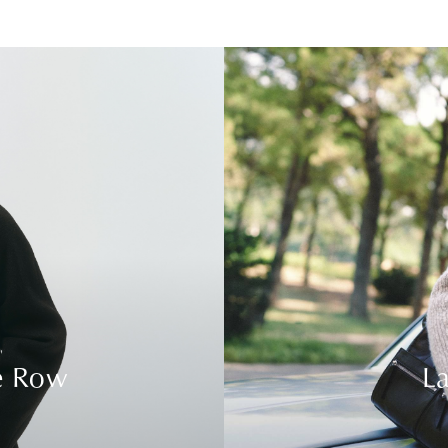
e Row
La