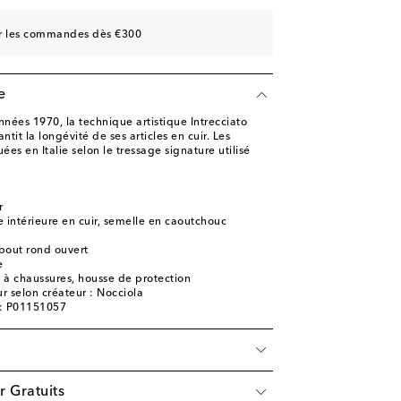
sur les commandes dès €300
e
nées 1970, la technique artistique Intrecciato
tit la longévité de ses articles en cuir. Les
ées en Italie selon le tressage signature utilisé
r
 intérieure en cuir, semelle en caoutchouc
bout rond ouvert
e
e à chaussures, housse de protection
r selon créateur : Nocciola
e: P01151057
r Gratuits