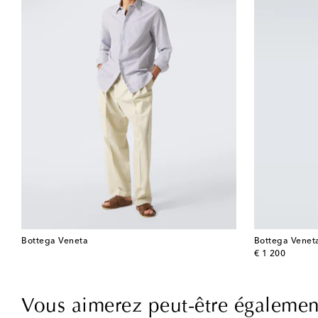
Bottega Veneta
Bottega Venet
original price
€ 1 200
Vous aimerez peut-être égalemen