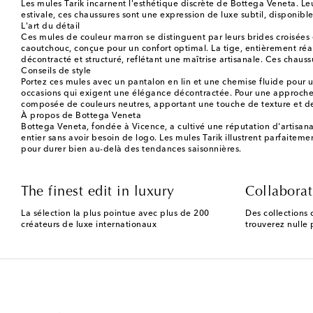
Les mules Tarik incarnent l'esthétique discrète de Bottega Veneta. L
estivale, ces chaussures sont une expression de luxe subtil, disponibl
L'art du détail
Ces mules de couleur marron se distinguent par leurs brides croisées e
caoutchouc, conçue pour un confort optimal. La tige, entièrement réa
décontracté et structuré, reflétant une maîtrise artisanale. Ces chaus
Conseils de style
Portez ces mules avec un pantalon en lin et une chemise fluide pour 
occasions qui exigent une élégance décontractée. Pour une approche pl
composée de couleurs neutres, apportant une touche de texture et d
À propos de Bottega Veneta
Bottega Veneta, fondée à Vicence, a cultivé une réputation d'artisana
entier sans avoir besoin de logo. Les mules Tarik illustrent parfaitem
pour durer bien au-delà des tendances saisonnières.
The finest edit in luxury
Collaborat
La sélection la plus pointue avec plus de 200
Des collections 
créateurs de luxe internationaux
trouverez nulle p