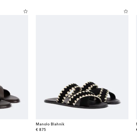
Manolo Blahnik
original price
€ 875