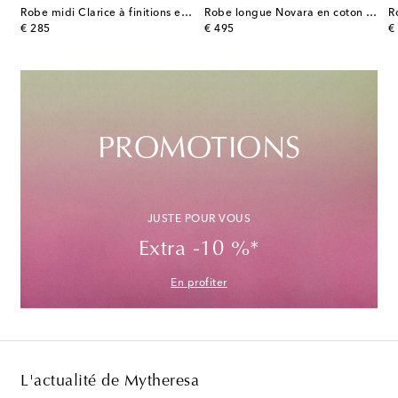
Robe midi Clarice à finitions en dentelle
Robe longue Novara en coton mélangé à fleurs
R
original price
original price
or
€ 285
€ 495
€
PROMOTIONS
JUSTE POUR VOUS
Extra -10 %*
En profiter
L'actualité de Mytheresa