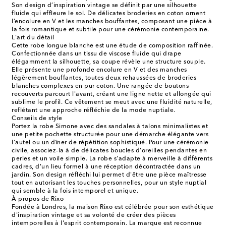
Son design d’inspiration vintage se définit par une silhouette
fluide qui effleure le sol. De délicates broderies en coton ornent
l’encolure en V et les manches bouffantes, composant une pièce à
la fois romantique et subtile pour une cérémonie contemporaine.
L'art du détail
Cette robe longue blanche est une étude de composition raffinée.
Confectionnée dans un tissu de viscose fluide qui drape
élégamment la silhouette, sa coupe révèle une structure souple.
Elle présente une profonde encolure en V et des manches
légèrement bouffantes, toutes deux rehaussées de broderies
blanches complexes en pur coton. Une rangée de boutons
recouverts parcourt l'avant, créant une ligne nette et allongée qui
sublime le profil. Ce vêtement se meut avec une fluidité naturelle,
reflétant une approche réfléchie de la mode nuptiale.
Conseils de style
Portez la robe Simone avec des sandales à talons minimalistes et
une petite pochette structurée pour une démarche élégante vers
l'autel ou un dîner de répétition sophistiqué. Pour une cérémonie
civile, associez-la à de délicates boucles d'oreilles pendantes en
perles et un voile simple. La robe s'adapte à merveille à différents
cadres, d'un lieu formel à une réception décontractée dans un
jardin. Son design réfléchi lui permet d'être une pièce maîtresse
tout en autorisant les touches personnelles, pour un style nuptial
qui semble à la fois intemporel et unique.
À propos de Rixo
Fondée à Londres, la maison Rixo est célébrée pour son esthétique
d'inspiration vintage et sa volonté de créer des pièces
intemporelles à l'esprit contemporain. La marque est reconnue