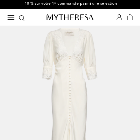
-10 % sur votre 1ʳᵉ commande parmi une sélection