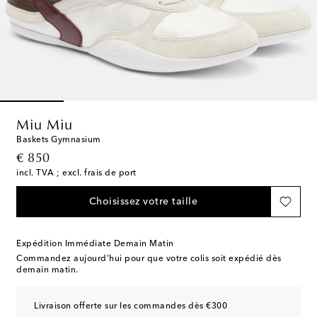
Miu Miu
Baskets Gymnasium
original price
€ 850
incl. TVA ; excl. frais de port
Choisissez votre taille
Expédition Immédiate Demain Matin
Commandez aujourd’hui pour que votre colis soit expédié dès
demain matin.
Livraison offerte sur les commandes dès €300