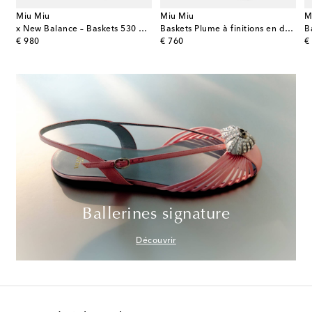
Miu Miu
Miu Miu
M
forme en daim et shearling
x New Balance – Baskets 530 SL en daim
Baskets Plume à finitions en daim
B
original price
original price
or
€ 980
€ 760
€
Ballerines signature
Découvrir