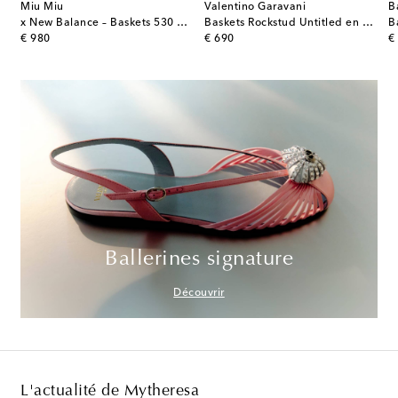
Miu Miu
Valentino Garavani
B
x New Balance – Baskets 530 SL en daim
Baskets Rockstud Untitled en cuir
B
original price
original price
or
€ 980
€ 690
€
Ballerines signature
Découvrir
L'actualité de Mytheresa