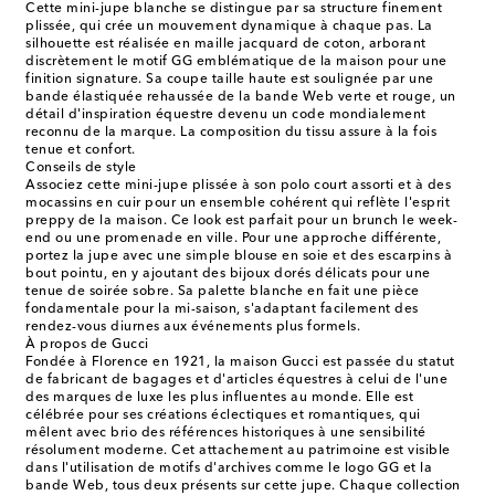
Cette mini-jupe blanche se distingue par sa structure finement
plissée, qui crée un mouvement dynamique à chaque pas. La
silhouette est réalisée en maille jacquard de coton, arborant
discrètement le motif GG emblématique de la maison pour une
finition signature. Sa coupe taille haute est soulignée par une
bande élastiquée rehaussée de la bande Web verte et rouge, un
détail d'inspiration équestre devenu un code mondialement
reconnu de la marque. La composition du tissu assure à la fois
tenue et confort.
Conseils de style
Associez cette mini-jupe plissée à son polo court assorti et à des
mocassins en cuir pour un ensemble cohérent qui reflète l'esprit
preppy de la maison. Ce look est parfait pour un brunch le week-
end ou une promenade en ville. Pour une approche différente,
portez la jupe avec une simple blouse en soie et des escarpins à
bout pointu, en y ajoutant des bijoux dorés délicats pour une
tenue de soirée sobre. Sa palette blanche en fait une pièce
fondamentale pour la mi-saison, s'adaptant facilement des
rendez-vous diurnes aux événements plus formels.
À propos de Gucci
Fondée à Florence en 1921, la maison Gucci est passée du statut
de fabricant de bagages et d'articles équestres à celui de l'une
des marques de luxe les plus influentes au monde. Elle est
célébrée pour ses créations éclectiques et romantiques, qui
mêlent avec brio des références historiques à une sensibilité
résolument moderne. Cet attachement au patrimoine est visible
dans l'utilisation de motifs d'archives comme le logo GG et la
bande Web, tous deux présents sur cette jupe. Chaque collection