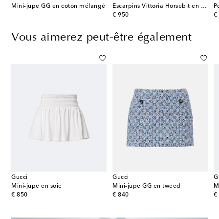
iglio Large en toile GG
Mini-jupe GG en coton mélangé
Escarpins Vittoria Horsebit en cuir
P
original price
or
€ 950
€
Vous aimerez peut-être également
Gucci
Gucci
G
Mini-jupe en soie
Mini-jupe GG en tweed
M
original price
original price
or
€ 850
€ 840
€