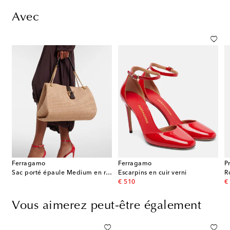
Avec
Ferragamo
Ferragamo
P
Sac porté épaule Medium en raphia
Escarpins en cuir verni
original price
or
€ 510
€
Vous aimerez peut-être également