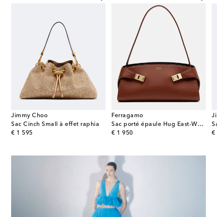
Jimmy Choo
Ferragamo
J
n cuir façon poulain
Sac Cinch Small à effet raphia
Sac porté épaule Hug East-West Small en cuir
original price
original price
or
€ 1 595
€ 1 950
€