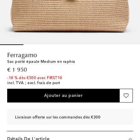
Ferragamo
Sac porté épaule Medium en raphia
original price
€ 1 950
-10 % dès €500 avec FIRST10
incl. TVA ; excl. frais de port
Ajouter au panier
Livraison offerte sur les commandes dès €300
Détails De L'article