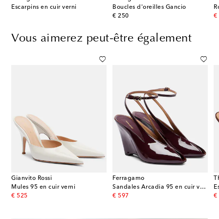
Escarpins en cuir verni
Boucles d'oreilles Gancio
R
original price
or
€ 250
€
Vous aimerez peut-être également
Gianvito Rossi
Ferragamo
T
Mules 95 en cuir verni
Sandales Arcadia 95 en cuir verni
E
original price
original price
or
€ 525
€ 597
€