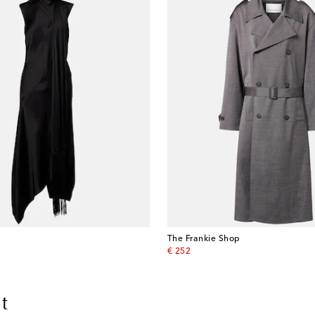
The Frankie Shop
original price
€ 252
t