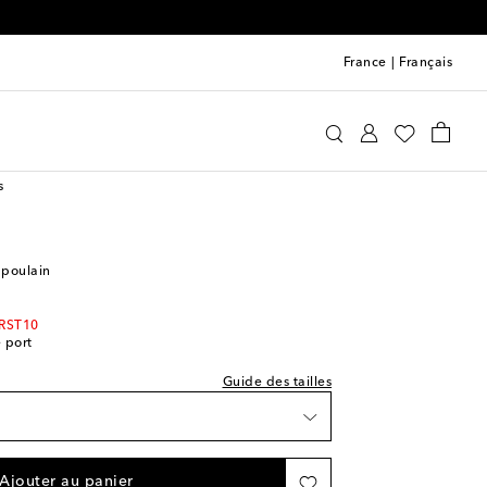
France
|
Français
ture indiquée
rragamo
Chaussures
Escarpins
ishlist
s
ishlist
 Wishlist
 poulain
ishlist
IRST10
e port
 Wishlist
Guide des tailles
e
èce
Ajouter au panier