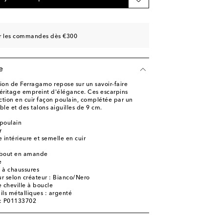
èce
ishlist
sur les commandes dès €300
ishlist
e
ion de Ferragamo repose sur un savoir-faire
 héritage empreint d'élégance. Ces escarpins
ction en cuir façon poulain, complétée par un
ble et des talons aiguilles de 9 cm.
 poulain
r
 intérieure et semelle en cuir
 bout en amande
e
e à chaussures
r selon créateur : Bianco/Nero
 cheville à boucle
ils métalliques : argenté
e: P01133702