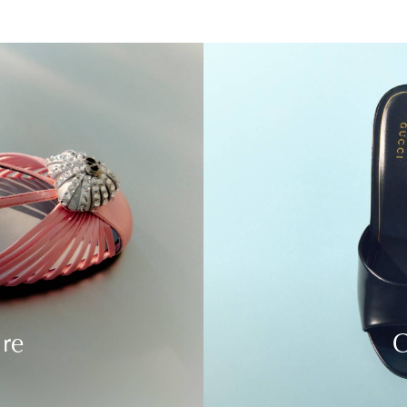
ure
C