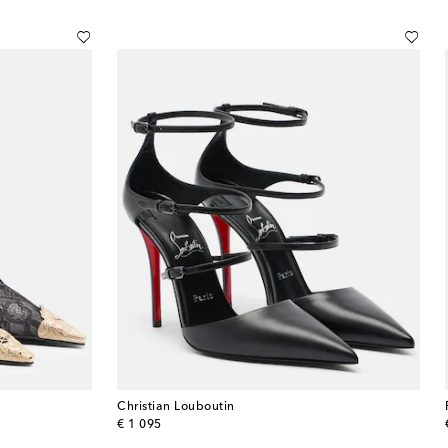
Christian Louboutin
original price
€ 1 095