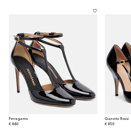
Ferragamo
Gianvito Rossi
original price
original price
€ 880
€ 850