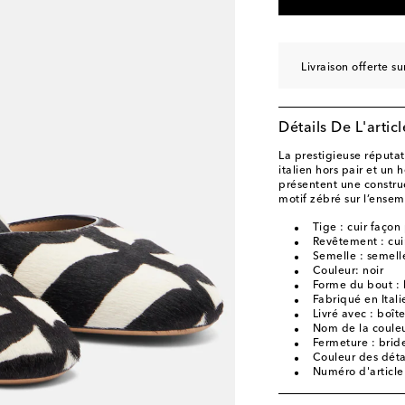
EU 40.5
Dernière pi
EU 41
Ajouter à la W
Livraison offerte 
EU 42
Ajouter à la W
Détails De L'articl
La prestigieuse réputat
italien hors pair et un
présentent une constru
motif zébré sur l’ensem
Tige : cuir façon
Revêtement : cui
Semelle : semelle
Couleur: noir
Forme du bout :
Fabriqué en Itali
Livré avec : boît
Nom de la couleu
Fermeture : bride
Couleur des déta
Numéro d'articl