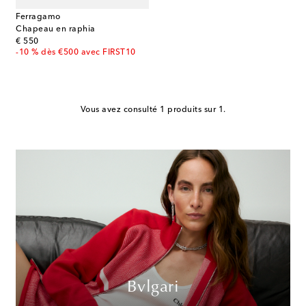
Ferragamo
Chapeau en raphia
original price
€ 550
-10 % dès €500 avec FIRST10
Vous avez consulté 1 produits sur 1.
Bvlgari