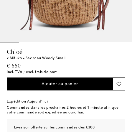
Chloé
x Mifuko – Sac seau Woody Small
original price
€ 650
incl. TVA ; excl. frais de port
Ajouter au panier
Expédition Aujourd'hui
Commandez dans les prochaines
2 heures et 1 minute
afin que
votre commande soit expédiée aujourd'hui.
Livraison offerte sur les commandes dès €300