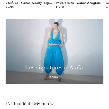
edium en raphia
x Mifuko – Cabas Woody Large en raphia
Paula's Ibiza - Cabas Anagram
original price
original price
or
€ 690
€ 950
€
Les signatures d'Alaïa
Découvrir
L'actualité de Mytheresa