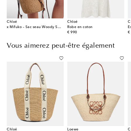
Chloé
Chloé
C
x Mifuko – Sac seau Woody Small
Robe en coton
E
original price
or
€ 990
€
Vous aimerez peut-être également
Chloé
Loewe
C