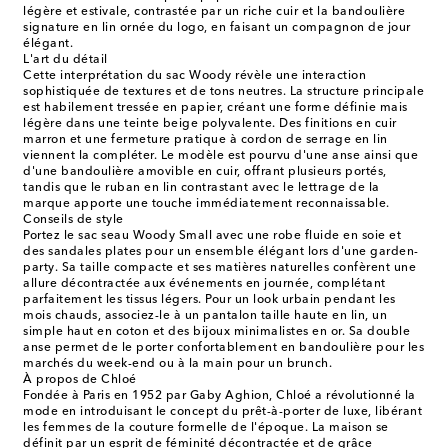
légère et estivale, contrastée par un riche cuir et la bandoulière
signature en lin ornée du logo, en faisant un compagnon de jour
élégant.
L'art du détail
Cette interprétation du sac Woody révèle une interaction
sophistiquée de textures et de tons neutres. La structure principale
est habilement tressée en papier, créant une forme définie mais
légère dans une teinte beige polyvalente. Des finitions en cuir
marron et une fermeture pratique à cordon de serrage en lin
viennent la compléter. Le modèle est pourvu d'une anse ainsi que
d'une bandoulière amovible en cuir, offrant plusieurs portés,
tandis que le ruban en lin contrastant avec le lettrage de la
marque apporte une touche immédiatement reconnaissable.
Conseils de style
Portez le sac seau Woody Small avec une robe fluide en soie et
des sandales plates pour un ensemble élégant lors d'une garden-
party. Sa taille compacte et ses matières naturelles confèrent une
allure décontractée aux événements en journée, complétant
parfaitement les tissus légers. Pour un look urbain pendant les
mois chauds, associez-le à un pantalon taille haute en lin, un
simple haut en coton et des bijoux minimalistes en or. Sa double
anse permet de le porter confortablement en bandoulière pour les
marchés du week-end ou à la main pour un brunch.
À propos de Chloé
Fondée à Paris en 1952 par Gaby Aghion, Chloé a révolutionné la
mode en introduisant le concept du prêt-à-porter de luxe, libérant
les femmes de la couture formelle de l'époque. La maison se
définit par un esprit de féminité décontractée et de grâce