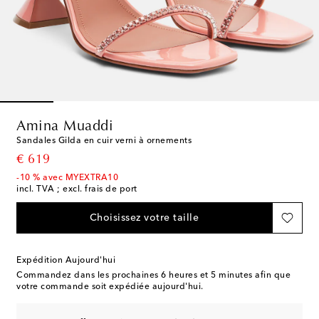
Amina Muaddi
Sandales Gilda en cuir verni à ornements
original price
€ 619
-10 % avec MYEXTRA10
incl. TVA ; excl. frais de port
Choisissez votre taille
Expédition Aujourd'hui
Commandez dans les prochaines
6 heures et 5 minutes
afin que
votre commande soit expédiée aujourd'hui.