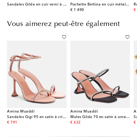
Sandales Gilda en cuir verni à ornements
Pochette Bettina en cuir métallisé
R
original price
or
€ 1 490
€
Vous aimerez peut-être également
Amina Muaddi
Amina Muaddi
A
Sandales Gigi 95 en satin à cristaux
Mules Gilda 70 en satin à ornements
original price
original price
or
€ 791
€ 632
€