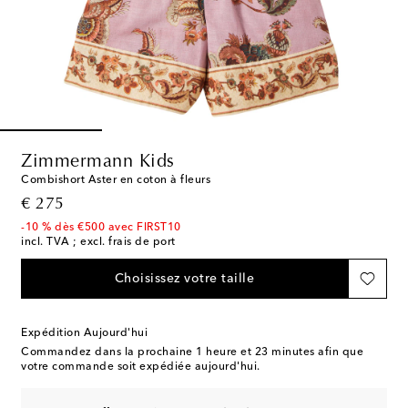
Zimmermann Kids
Combishort Aster en coton à fleurs
original price
€ 275
-10 % dès €500 avec FIRST10
incl. TVA ; excl. frais de port
Choisissez votre taille
Expédition Aujourd'hui
Commandez dans la prochaine
1 heure et 23 minutes
afin que
votre commande soit expédiée aujourd'hui.