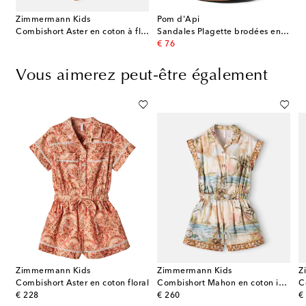
Zimmermann Kids
Pom d'Api
Combishort Aster en coton à fleurs
Sandales Plagette brodées en cuir
original price
€ 76
Vous aimerez peut-être également
Zimmermann Kids
Zimmermann Kids
Z
n coton festonné à imprimé floral
Combishort Aster en coton floral
Combishort Mahon en coton imprimé
original price
original price
or
€ 228
€ 260
€