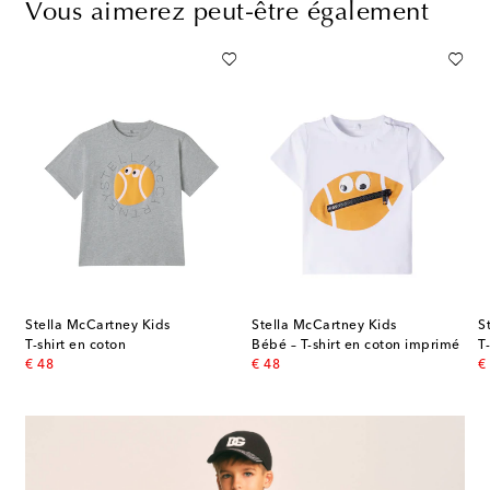
Vous aimerez peut-être également
Stella McCartney Kids
Stella McCartney Kids
S
en jersey de coton imprimé
T-shirt en coton
Bébé – T-shirt en coton imprimé
T
original price
original price
or
€ 48
€ 48
€