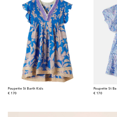
Poupette St Barth Kids
Poupette St Ba
original price
original price
€ 170
€ 170