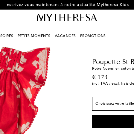
Inscrivez-vous maintenant à notre actualité Mytheresa Kids
SOIRES
PETITS MOMENTS
VACANCES
PROMOTIONS
Enfant
Créateurs
Pou
Conforme à la taille
Y 4
Stock faible
Poupette St 
Y 6
Stock faible
Robe Noemi en coton à 
original price
€ 173
Y 8
incl. TVA ; excl. frais d
Y 10
Stock faible
Y 12
Stock faible
Choisissez votre taill
Y 14
Stock faible