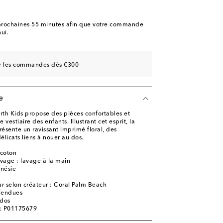
rochaines
55 minutes
afin que votre commande
ui.
sur les commandes dès €300
e
rth Kids propose des pièces confortables et
 vestiaire des enfants. Illustrant cet esprit, la
ésente un ravissant imprimé floral, des
licats liens à nouer au dos.
 coton
avage : lavage à la main
nésie
r selon créateur : Coral Palm Beach
 fendues
 dos
e: P01175679