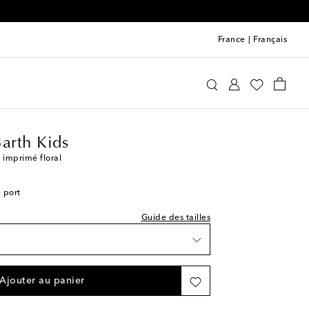
France
|
Français
pette St Barth Kids
Vêtements
Robes
Été
Barth Kids
imprimé floral
e port
Guide des tailles
e
Ajouter au panier