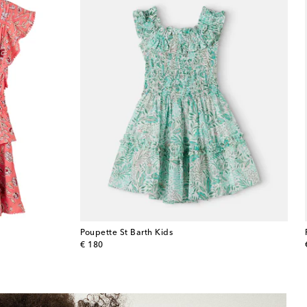
Poupette St Barth Kids
original price
€ 180