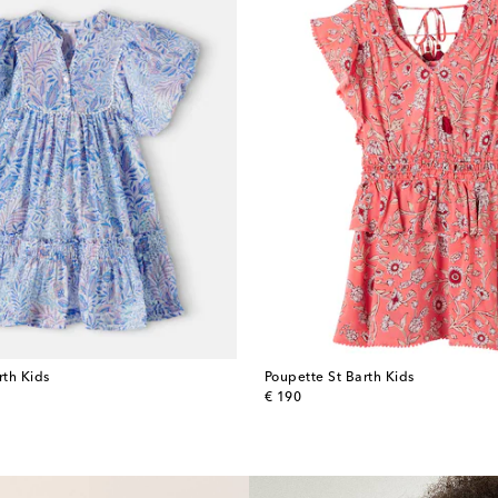
rth Kids
Poupette St Barth Kids
original price
€ 190