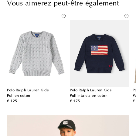
Vous aimerez peut-être également
Polo Ralph Lauren Kids
Polo Ralph Lauren Kids
P
Pull en coton
Pull intarsia en coton
P
original price
original price
or
€ 125
€ 175
€