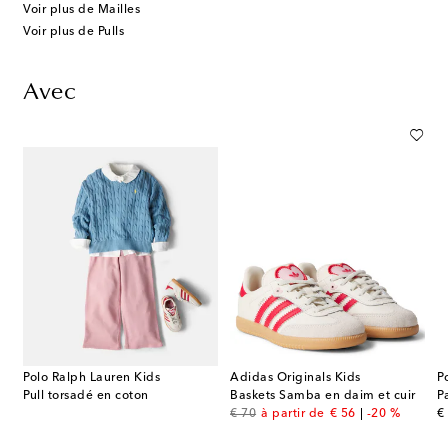
Voir plus de Mailles
Voir plus de Pulls
Avec
Polo Ralph Lauren Kids
Adidas Originals Kids
P
Pull torsadé en coton
Baskets Samba en daim et cuir
original price
discount price
or
€ 70
à partir de
€ 56
-20 %
€