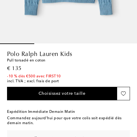
Polo Ralph Lauren Kids
Pull torsadé en coton
original price
€ 135
-10 % dès €500 avec FIRST10
incl. TVA ; excl. frais de port
Choisissez votre taille
Expédition Immédiate Demain Matin
Commandez aujourd’hui pour que votre colis soit expédié dès
demain matin.