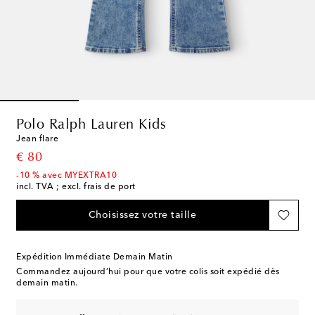
Polo Ralph Lauren Kids
Jean flare
original price
€ 80
-10 % avec MYEXTRA10
incl. TVA ; excl. frais de port
Choisissez votre taille
Expédition Immédiate Demain Matin
Commandez aujourd’hui pour que votre colis soit expédié dès
demain matin.