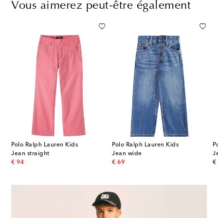
Vous aimerez peut-être également
Polo Ralph Lauren Kids
Polo Ralph Lauren Kids
P
Jean straight
Jean wide
J
original price
original price
or
€ 94
€ 69
€