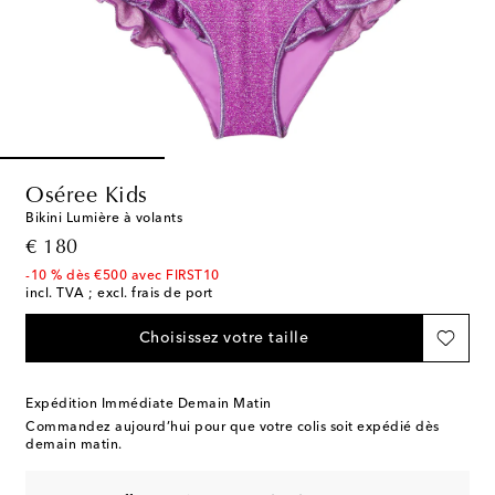
Oséree Kids
Bikini Lumière à volants
original price
€ 180
-10 % dès €500 avec FIRST10
incl. TVA ; excl. frais de port
Choisissez votre taille
Expédition Immédiate Demain Matin
Commandez aujourd’hui pour que votre colis soit expédié dès
demain matin.