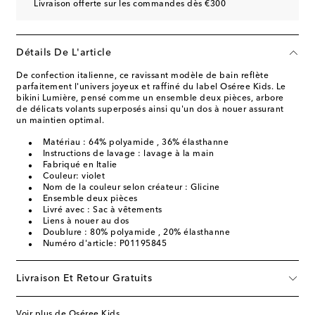
Livraison offerte sur les commandes dès €300
Détails De L'article
De confection italienne, ce ravissant modèle de bain reflète
parfaitement l'univers joyeux et raffiné du label Oséree Kids. Le
bikini Lumière, pensé comme un ensemble deux pièces, arbore
de délicats volants superposés ainsi qu'un dos à nouer assurant
un maintien optimal.
Matériau : 64% polyamide , 36% élasthanne
Instructions de lavage : lavage à la main
Fabriqué en Italie
Couleur: violet
Nom de la couleur selon créateur : Glicine
Ensemble deux pièces
Livré avec : Sac à vêtements
Liens à nouer au dos
Doublure : 80% polyamide , 20% élasthanne
Numéro d'article: P01195845
Livraison Et Retour Gratuits
Voir plus de Oséree Kids