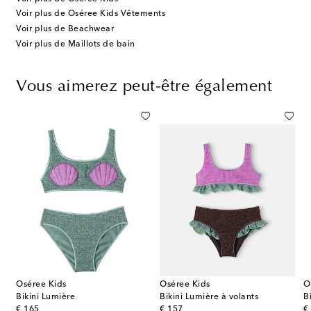
Voir plus de Oséree Kids Vêtements
Voir plus de Beachwear
Voir plus de Maillots de bain
Vous aimerez peut-être également
Oséree Kids
Oséree Kids
O
Bikini Lumière
Bikini Lumière à volants
B
original price
original price
or
€ 165
€ 157
€