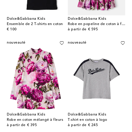
Dolce&Gabbana Kids
Dolce&Gabbana Kids
Ensemble de 2 T-shirts en coton
Robe en popeline de coton à fleurs
original price
original price
€ 100
à partir de
€ 595
nouveauté
nouveauté
Dolce&Gabbana Kids
Dolce&Gabbana Kids
Robe en coton mélangé à fleurs
T-shirt en coton à logo
original price
original price
à partir de
€ 395
à partir de
€ 245