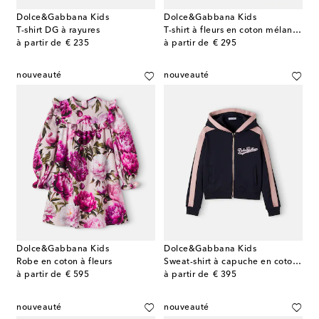
Dolce&Gabbana Kids
Dolce&Gabbana Kids
T-shirt DG à rayures
T-shirt à fleurs en coton mélangé
original price
original price
à partir de
€ 235
à partir de
€ 295
nouveauté
nouveauté
Dolce&Gabbana Kids
Dolce&Gabbana Kids
Robe en coton à fleurs
Sweat-shirt à capuche en coton à logo
original price
original price
à partir de
€ 595
à partir de
€ 395
nouveauté
nouveauté