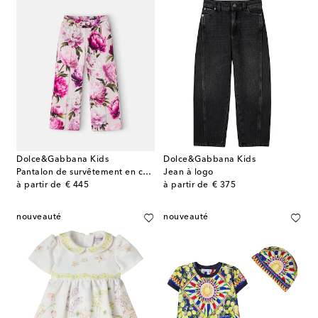
Dolce&Gabbana Kids
Dolce&Gabbana Kids
Pantalon de survêtement en coton
Jean à logo
original price
original price
à partir de
€ 445
à partir de
€ 375
nouveauté
nouveauté