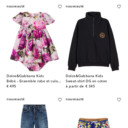
nouveauté
nouveauté
Dolce&Gabbana Kids
Dolce&Gabbana Kids
Bébé – Ensemble robe et culotte bloomer en coton
Sweat-shirt DG en coton
original price
original price
€ 495
à partir de
€ 345
nouveauté
nouveauté