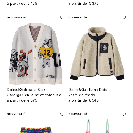
original price
original price
à partir de
€ 475
à partir de
€ 375
nouveauté
nouveauté
Dolce&Gabbana Kids
Dolce&Gabbana Kids
Cardigan en laine et coton jacquard à logo
Veste en teddy
original price
original price
à partir de
€ 595
à partir de
€ 545
nouveauté
nouveauté