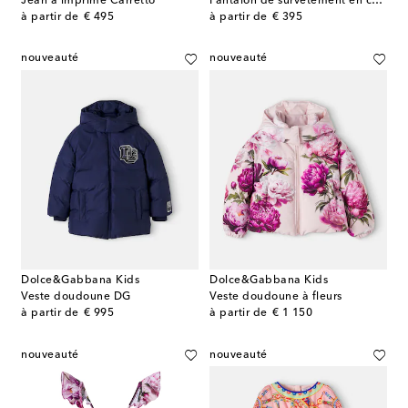
Jean à imprimé Carretto
Pantalon de survêtement en coton
original price
original price
à partir de
€ 495
à partir de
€ 395
nouveauté
nouveauté
Dolce&Gabbana Kids
Dolce&Gabbana Kids
Veste doudoune DG
Veste doudoune à fleurs
original price
original price
à partir de
€ 995
à partir de
€ 1 150
nouveauté
nouveauté