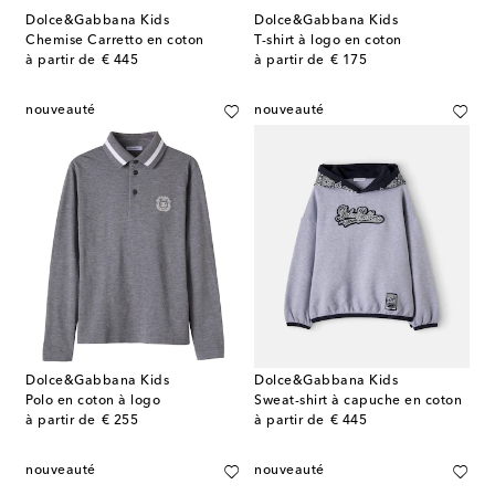
Dolce&Gabbana Kids
Dolce&Gabbana Kids
Chemise Carretto en coton
T-shirt à logo en coton
original price
original price
à partir de
€ 445
à partir de
€ 175
nouveauté
nouveauté
Dolce&Gabbana Kids
Dolce&Gabbana Kids
Polo en coton à logo
Sweat-shirt à capuche en coton
original price
original price
à partir de
€ 255
à partir de
€ 445
nouveauté
nouveauté