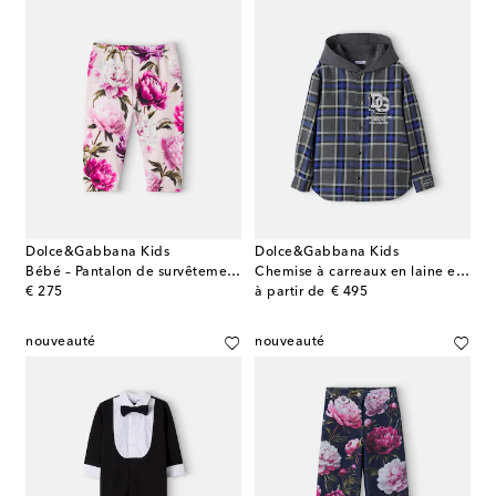
Dolce&Gabbana Kids
Dolce&Gabbana Kids
Bébé – Pantalon de survêtement en coton
Chemise à carreaux en laine et coton
original price
original price
€ 275
à partir de
€ 495
nouveauté
nouveauté