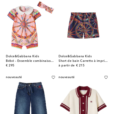
Dolce&Gabbana Kids
Dolce&Gabbana Kids
Bébé – Ensemble combinaison et bandeau Carretto en coton
Short de bain Carretto à imprimé
original price
original price
€ 295
à partir de
€ 215
nouveauté
nouveauté