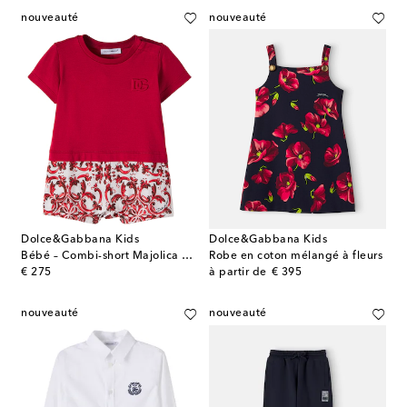
nouveauté
nouveauté
Dolce&Gabbana Kids
Dolce&Gabbana Kids
Bébé – Combi-short Majolica en coton
Robe en coton mélangé à fleurs
original price
original price
€ 275
à partir de
€ 395
nouveauté
nouveauté