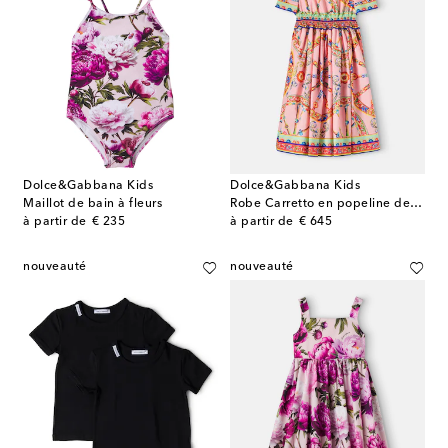
Dolce&Gabbana Kids
Dolce&Gabbana Kids
Maillot de bain à fleurs
Robe Carretto en popeline de coton
original price
original price
à partir de
€ 235
à partir de
€ 645
nouveauté
nouveauté