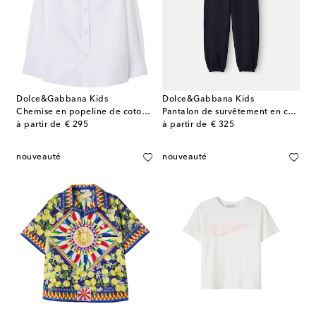
Dolce&Gabbana Kids
Dolce&Gabbana Kids
Chemise en popeline de coton à broderie
Pantalon de survêtement en coton
original price
original price
à partir de
€ 295
à partir de
€ 325
nouveauté
nouveauté