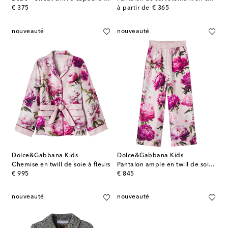
original price
original price
€ 375
à partir de
€ 365
nouveauté
nouveauté
Dolce&Gabbana Kids
Dolce&Gabbana Kids
Chemise en twill de soie à fleurs
Pantalon ample en twill de soie à fleurs
original price
original price
€ 995
€ 845
nouveauté
nouveauté