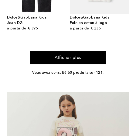
Dolce&Gabbana Kids
Dolce&Gabbana Kids
Jean DG
Polo en coton à logo
original price
original price
à partir de
€ 395
à partir de
€ 235
Afficher plus
Vous avez consulté 60 produits sur 121.