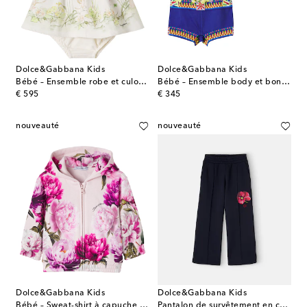
Dolce&Gabbana Kids
Dolce&Gabbana Kids
Bébé – Ensemble robe et culotte bloomer en coton
Bébé – Ensemble body et bonnet Carretto en coton
original price
original price
€ 595
€ 345
nouveauté
nouveauté
Dolce&Gabbana Kids
Dolce&Gabbana Kids
Bébé – Sweat-shirt à capuche en coton
Pantalon de survêtement en coton