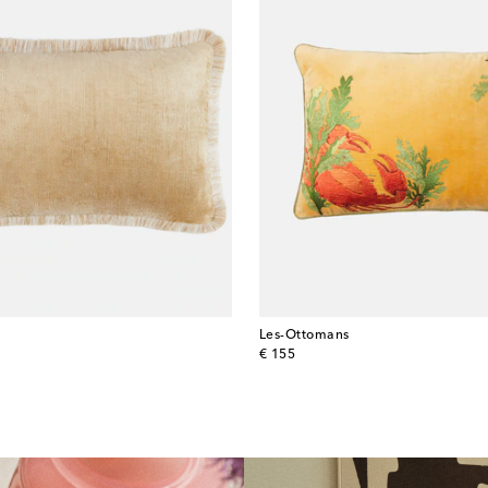
Les-Ottomans
original price
€ 155