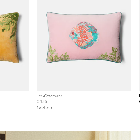
Les-Ottomans
original price
€ 155
Sold out