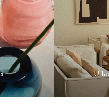
en
Urla