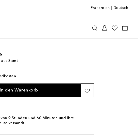
Frankreich
|
Deutsch
ttomans
Home & Living
Heimtextilien
Kissen
s
s aus Samt
andkosten
In den Warenkorb
b von
9 Stunden und 60 Minuten
und Ihre
eute versandt.