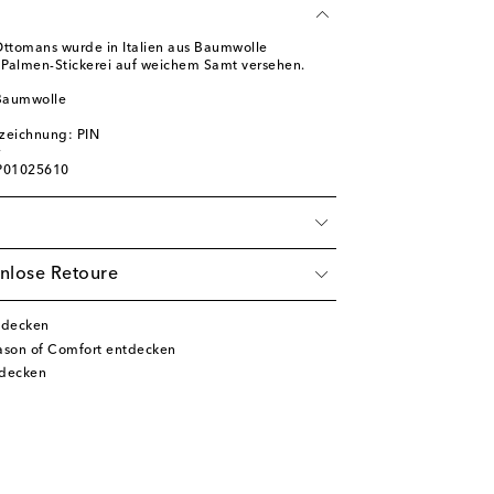
Ottomans wurde in Italien aus Baumwolle
r Palmen-Stickerei auf weichem Samt versehen.
 Baumwolle
zeichnung: PIN
 P01025610
nlose Retoure
tdecken
son of Comfort entdecken
tdecken