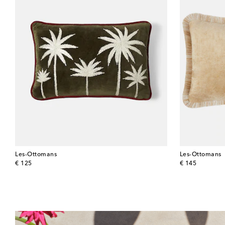
Les-Ottomans
Les-Ottomans
original price
original price
€ 125
€ 145