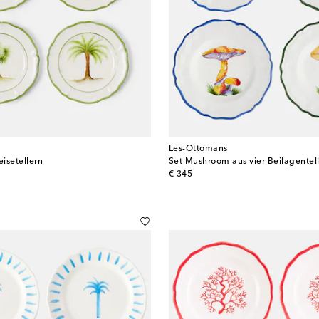
Les-Ottomans
eisetellern
Set Mushroom aus vier Beilagentel
original price
€ 345