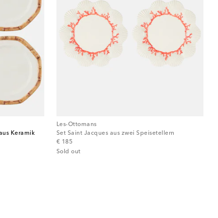
Les-Ottomans
 aus Keramik
Set Saint Jacques aus zwei Speisetellern
original price
€ 185
Sold out