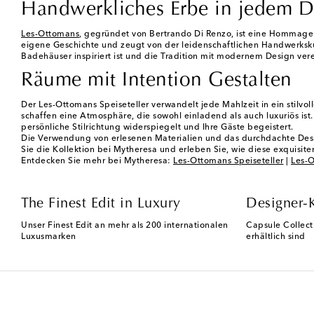
Handwerkliches Erbe in jedem D
Les-Ottomans
, gegründet von Bertrando Di Renzo, ist eine Hommage a
eigene Geschichte und zeugt von der leidenschaftlichen Handwerkskun
Badehäuser inspiriert ist und die Tradition mit modernem Design ver
Räume mit Intention Gestalten
Der Les-Ottomans Speiseteller verwandelt jede Mahlzeit in ein stilv
schaffen eine Atmosphäre, die sowohl einladend als auch luxuriös is
persönliche Stilrichtung widerspiegelt und Ihre Gäste begeistert.
Die Verwendung von erlesenen Materialien und das durchdachte Desi
Sie die Kollektion bei Mytheresa und erleben Sie, wie diese exquisit
Entdecken Sie mehr bei Mytheresa:
Les-Ottomans Speiseteller
|
Les-O
The Finest Edit in Luxury
Designer-
Unser Finest Edit an mehr als 200 internationalen
Capsule Collect
Luxusmarken
erhältlich sind