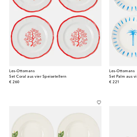
Les-Ottomans
Les-Ottomans
Set Coral aus vier Speisetellern
Set Palm aus vi
original price
original price
€ 260
€ 221