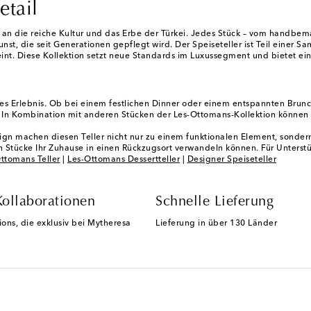
etail
n die reiche Kultur und das Erbe der Türkei. Jedes Stück – vom handbemalt
st, die seit Generationen gepflegt wird. Der Speiseteller ist Teil einer 
eint. Diese Kollektion setzt neue Standards im Luxussegment und bietet ei
olles Erlebnis. Ob bei einem festlichen Dinner oder einem entspannten Bru
t. In Kombination mit anderen Stücken der Les-Ottomans-Kollektion können 
gn machen diesen Teller nicht nur zu einem funktionalen Element, sonder
en Stücke Ihr Zuhause in einen Rückzugsort verwandeln können. Für Unterst
ttomans Teller
|
Les-Ottomans Dessertteller
|
Designer Speiseteller
Kollaborationen
Schnelle Lieferung
ions, die exklusiv bei Mytheresa
Lieferung in über 130 Länder