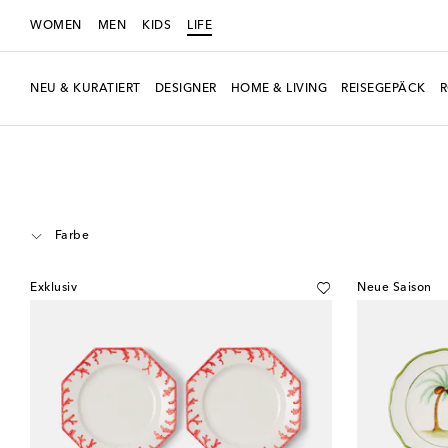
WOMEN
MEN
KIDS
LIFE
NEU & KURATIERT
DESIGNER
HOME & LIVING
REISEGEPÄCK
LIFE
Designer
Les-Ottomans
Home & Living
Tisch & Bar
Teller
S
Farbe
Exklusiv
Neue Saison