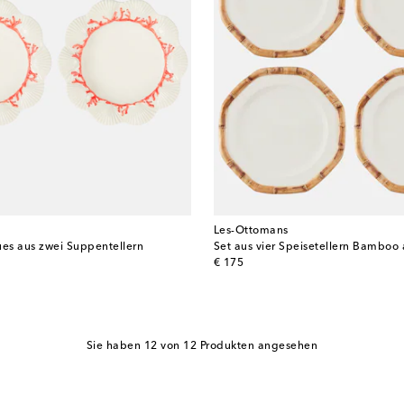
Les-Ottomans
ues aus zwei Suppentellern
Set aus vier Speisetellern Bamboo
original price
€ 175
Sie haben 12 von 12 Produkten angesehen