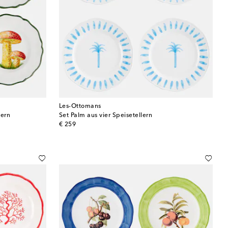
Les-Ottomans
lern
Set Palm aus vier Speisetellern
original price
€ 259