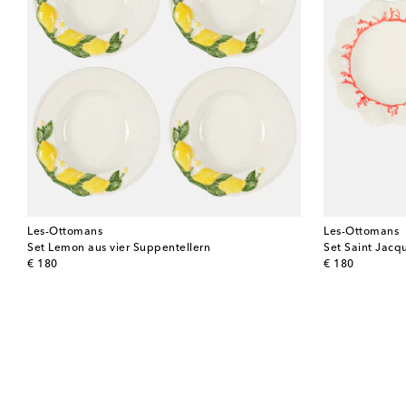
Les-Ottomans
Les-Ottomans
Set Lemon aus vier Suppentellern
Set Saint Jacq
original price
original price
€ 180
€ 180