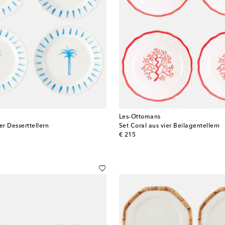
Les-Ottomans
er Desserttellern
Set Coral aus vier Beilagentellern
original price
€ 215