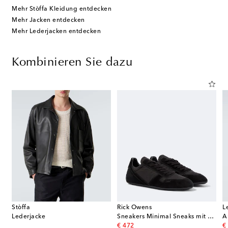
Mehr Stòffa Kleidung entdecken
Mehr Jacken entdecken
Mehr Lederjacken entdecken
Kombinieren Sie dazu
Stòffa
Rick Owens
L
Lederjacke
Sneakers Minimal Sneaks mit Veloursleder
A
original price
or
€ 472
€