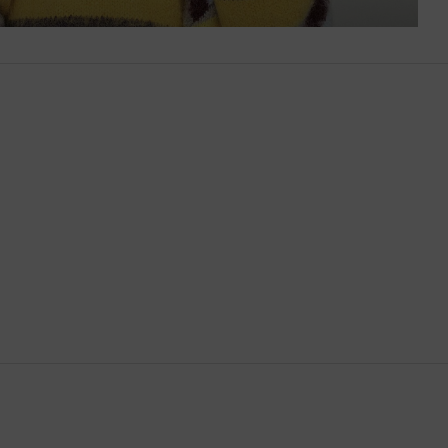
Bután
Camboya
Canadá
Catar
Chequia
Chile
China
Chipre
Colombia