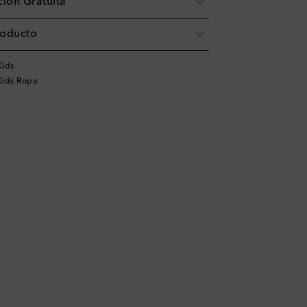
ión Gratuita
roducto
ids
ids Ropa