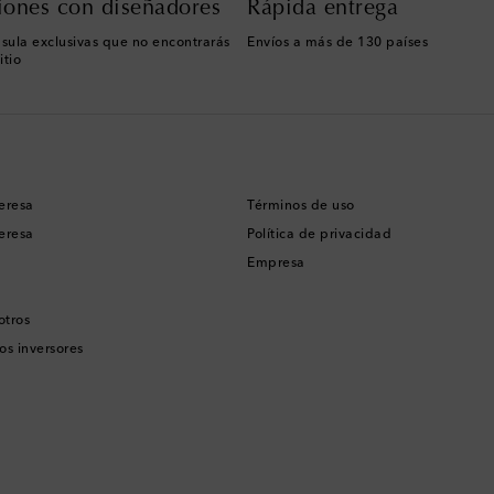
iones con diseñadores
Rápida entrega
sula exclusivas que no encontrarás
Envíos a más de 130 países
itio
eresa
Términos de uso
eresa
Política de privacidad
Empresa
otros
os inversores