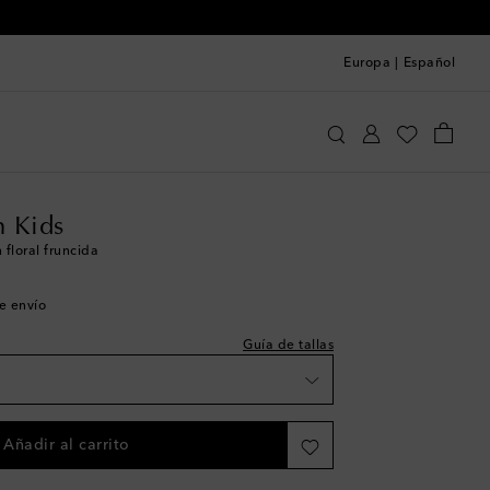
Europa
|
Español
Zimmermann Kids
Ropa
Faldas
 a la talla
 Kids
floral fruncida
de envío
Guía de tallas
s
s
Añadir al carrito