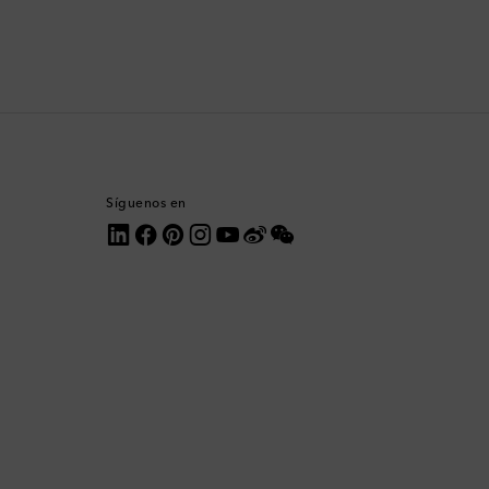
Comoras
Corea del Sur
Costa Rica
Croacia
Síguenos en
Dinamarca
Dominica
Ecuador
Egipto
Emiratos Árabes Unidos
Eslovaquia