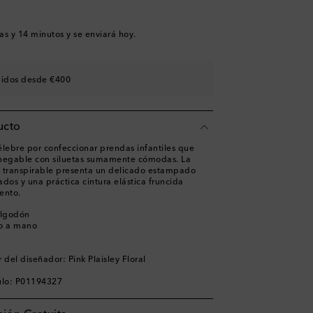
as y 14 minutos
y se enviará hoy.
didos desde €400
ucto
ebre por confeccionar prendas infantiles que
nnegable con siluetas sumamente cómodas. La
 transpirable presenta un delicado estampado
ados y una práctica cintura elástica fruncida
iento.
algodón
o a mano
del diseñador: Pink Plaisley Floral
ulo: P01194327