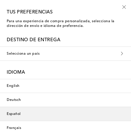
-10% en tu primer pedido en una selección
TUS PREFERENCIAS
Para una experiencia de compra personalizada, selecciona la
dirección de envío e idioma de preferencia.
Nueva temporada
DESTINO DE ENTREGA
Selecciona un país
IDIOMA
English
Deutsch
Español
Français