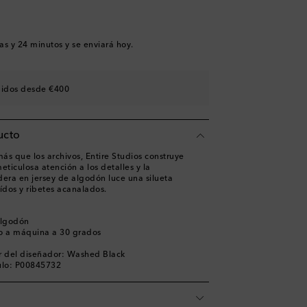
as y 24 minutos
y se enviará hoy.
didos desde €400
ucto
ás que los archivos, Entire Studios construye
ticulosa atención a los detalles y la
dera en jersey de algodón luce una silueta
dos y ribetes acanalados.
algodón
o a máquina a 30 grados
r del diseñador: Washed Black
ulo: P00845732