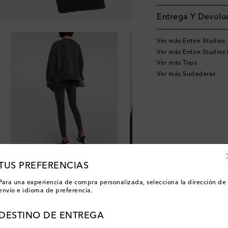
Entrega Y Devoluc
Ver más Entire Studios
Ver más Entire Studios
Ver más Tops
Ver más Sudaderas
TUS PREFERENCIAS
Para una experiencia de compra personalizada, selecciona la dirección de
envío e idioma de preferencia.
DESTINO DE ENTREGA