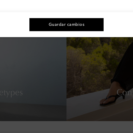
Guardar cambios
etypes
Conj