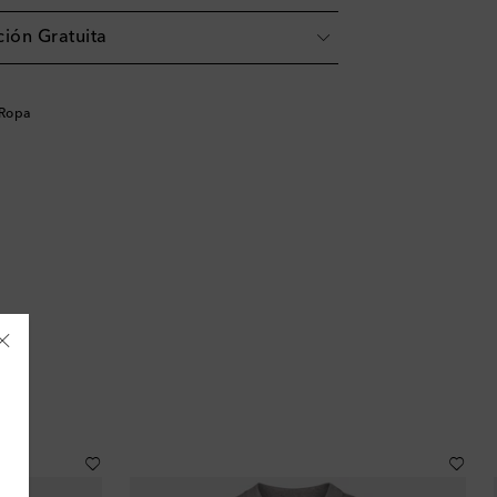
ión Gratuita
 Ropa
Albania