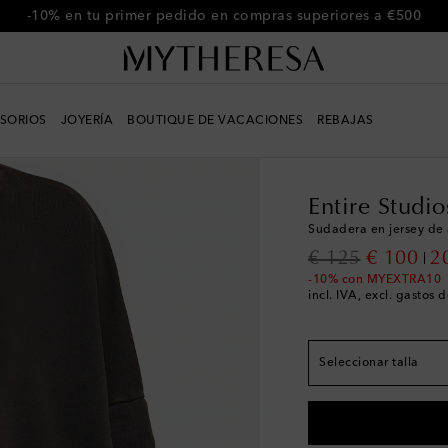
-10% en tu primer pedido en compras superiores a €500
SORIOS
JOYERÍA
BOUTIQUE DE VACACIONES
REBAJAS
Mujer
Diseñadores
E
Tiene calce grande; 
Entire Studio
XXS
Pocas unidades
Sudadera en jersey de
XS
original price
discount
€ 125
€ 100
2
S
-10% con MYEXTRA10
incl. IVA, excl. gastos 
M
L
Seleccionar talla
XL
Añadir a la wishli