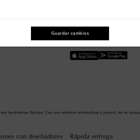
n moda y más
Guardar cambios
La mejor forma de comprar
Descarga la app de Mytheresa
firma londinense Galvan. Con una estética minimalista y juvenil, no te cans
iones con diseñadores
Rápida entrega