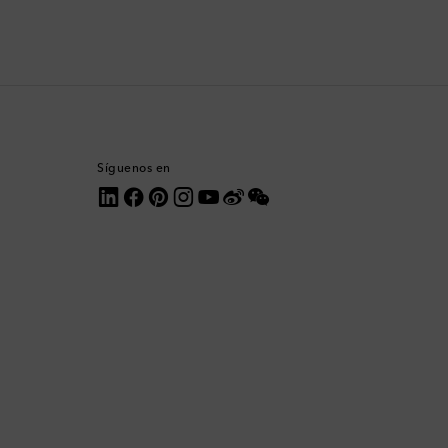
Botsuana
Brasil
Brunéi
Síguenos en
Bulgaria
Bután
Camboya
Canadá
Catar
Chequia