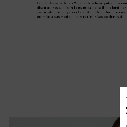
Con la década de los 90, el arte y la arquitectura com
diseñadoras califican la estética de la firma londine
joven, atemporal y decidida. Una identidad minimali
permite a sus modelos ofrecer infinitas opciones de e