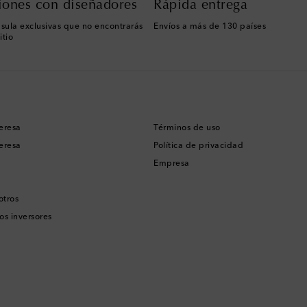
iones con diseñadores
Rápida entrega
sula exclusivas que no encontrarás
Envíos a más de 130 países
itio
eresa
Términos de uso
eresa
Política de privacidad
Empresa
otros
os inversores