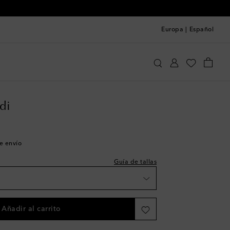
Europa
|
Español
enor que la talla; recomendamos probar medio
mina Muaddi
Zapatos
Sandalias
De tacón
wishlist
es
di
wishlist
de envío
ades
Guía de tallas
a
wishlist
Añadir al carrito
shlist