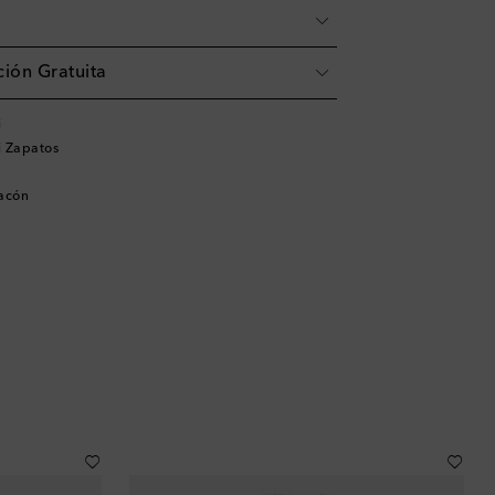
ión Gratuita
i
 Zapatos
tacón