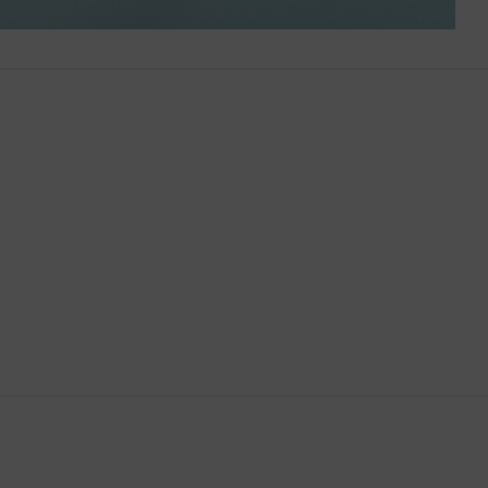
Bután
Camboya
Canadá
Catar
Chequia
Chile
China
Chipre
Colombia