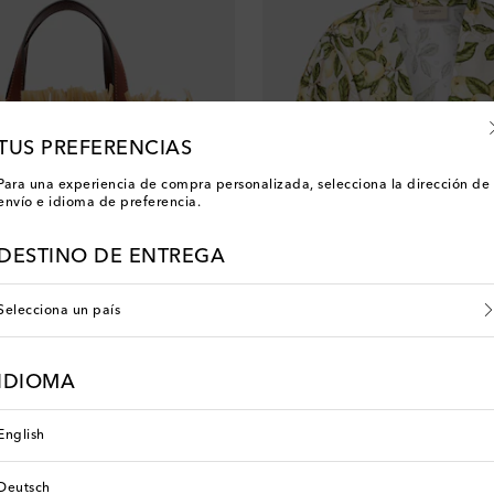
TUS PREFERENCIAS
Para una experiencia de compra personalizada, selecciona la dirección de
envío e idioma de preferencia.
DESTINO DE ENTREGA
Selecciona un país
Adriana Degreas
IDIOMA
 price
original price
0% de descuento
€ 340
English
Deutsch