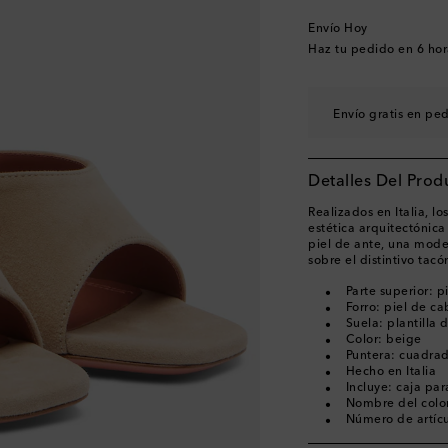
EU 40.5
Última piez
Envío Hoy
EU 41
Pocas unidad
Haz tu pedido en
6 hor
EU 41.5
Última piez
EU 42
Añadir a la wi
Envío gratis en pe
EU 43
Añadir a la wi
Detalles Del Prod
Realizados en Italia, l
estética arquitectónic
piel de ante, una mode
sobre el distintivo ta
Parte superior: pi
Forro: piel de ca
Suela: plantilla 
Color: beige
Puntera: cuadrad
Hecho en Italia
Incluye: caja par
Nombre del colo
Número de artíc