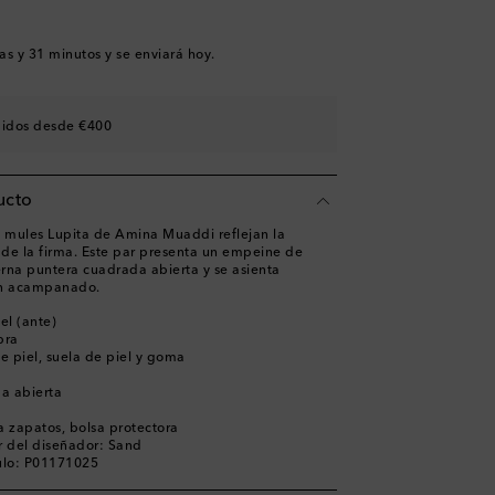
a
es
as y 31 minutos
y se enviará hoy.
a
shlist
didos desde €400
shlist
ucto
os mules Lupita de Amina Muaddi reflejan la
a de la firma. Este par presenta un empeine de
rna puntera cuadrada abierta y se asienta
cón acampanado.
el (ante)
bra
de piel, suela de piel y goma
a abierta
a zapatos, bolsa protectora
r del diseñador: Sand
ulo: P01171025