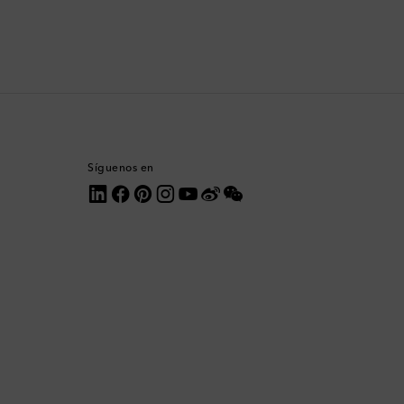
Comoras
Corea del Sur
Costa Rica
Croacia
Síguenos en
Dinamarca
Dominica
Ecuador
Egipto
Emiratos Árabes Unidos
Eslovaquia