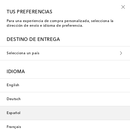
Usa el código FIRST10 en compras superiores a €500
TUS PREFERENCIAS
Para una experiencia de compra personalizada, selecciona la
dirección de envío e idioma de preferencia.
DESTINO DE ENTREGA
Selecciona un país
IDIOMA
English
Deutsch
Español
Français