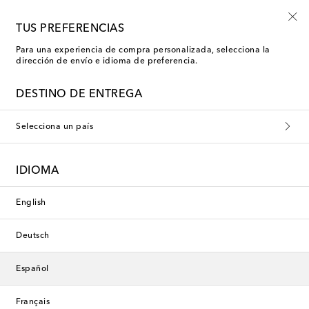
-10% en tu primer pedido en una selección
TUS PREFERENCIAS
Para una experiencia de compra personalizada, selecciona la
dirección de envío e idioma de preferencia.
Nueva temporada
DESTINO DE ENTREGA
Selecciona un país
IDIOMA
English
Deutsch
Español
Français