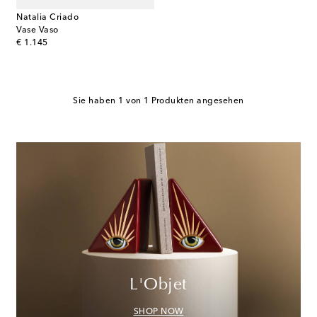
Natalia Criado
Vase Vaso
original price
€ 1.145
Sie haben 1 von 1 Produkten angesehen
L'Objet
SHOP NOW