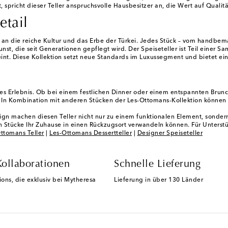
, spricht dieser Teller anspruchsvolle Hausbesitzer an, die Wert auf Qualitä
etail
n die reiche Kultur und das Erbe der Türkei. Jedes Stück – vom handbemalt
st, die seit Generationen gepflegt wird. Der Speiseteller ist Teil einer 
eint. Diese Kollektion setzt neue Standards im Luxussegment und bietet ei
olles Erlebnis. Ob bei einem festlichen Dinner oder einem entspannten Bru
t. In Kombination mit anderen Stücken der Les-Ottomans-Kollektion können 
gn machen diesen Teller nicht nur zu einem funktionalen Element, sonder
en Stücke Ihr Zuhause in einen Rückzugsort verwandeln können. Für Unterst
ttomans Teller
|
Les-Ottomans Dessertteller
|
Designer Speiseteller
Kollaborationen
Schnelle Lieferung
ions, die exklusiv bei Mytheresa
Lieferung in über 130 Länder