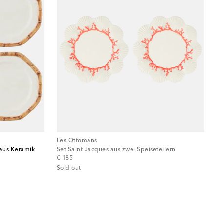
Les-Ottomans
 aus Keramik
Set Saint Jacques aus zwei Speisetellern
original price
€ 185
Sold out