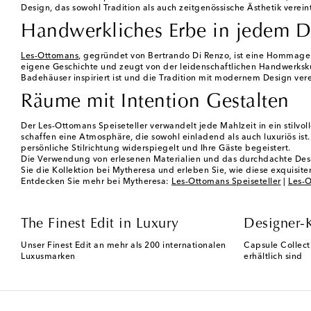
Design, das sowohl Tradition als auch zeitgenössische Ästhetik vereint
Handwerkliches Erbe in jedem D
Les-Ottomans
, gegründet von Bertrando Di Renzo, ist eine Hommage a
eigene Geschichte und zeugt von der leidenschaftlichen Handwerkskun
Badehäuser inspiriert ist und die Tradition mit modernem Design ver
Räume mit Intention Gestalten
Der Les-Ottomans Speiseteller verwandelt jede Mahlzeit in ein stilv
schaffen eine Atmosphäre, die sowohl einladend als auch luxuriös is
persönliche Stilrichtung widerspiegelt und Ihre Gäste begeistert.
Die Verwendung von erlesenen Materialien und das durchdachte Desi
Sie die Kollektion bei Mytheresa und erleben Sie, wie diese exquisit
Entdecken Sie mehr bei Mytheresa:
Les-Ottomans Speiseteller
|
Les-O
The Finest Edit in Luxury
Designer-
Unser Finest Edit an mehr als 200 internationalen
Capsule Collect
Luxusmarken
erhältlich sind