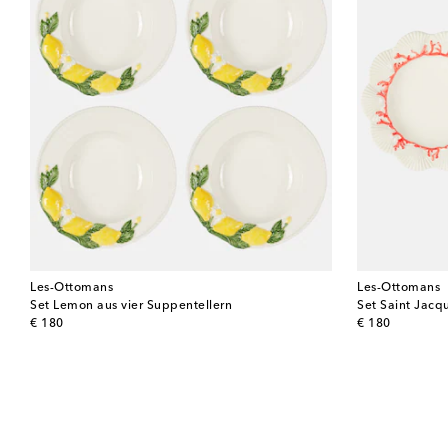
Les-Ottomans
Les-Ottomans
Set Lemon aus vier Suppentellern
Set Saint Jacq
original price
original price
€ 180
€ 180