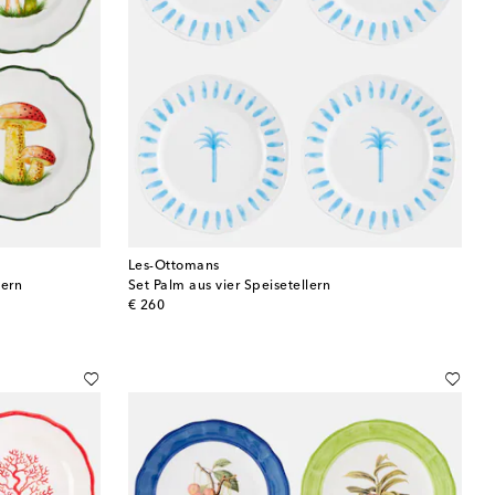
Les-Ottomans
lern
Set Palm aus vier Speisetellern
original price
€ 260