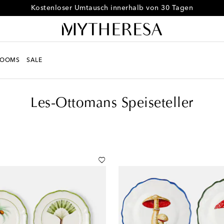
Free Shipping bei Bestellungen ab €300
ROOMS
SALE
peiseteller
Les-Ottomans Speiseteller