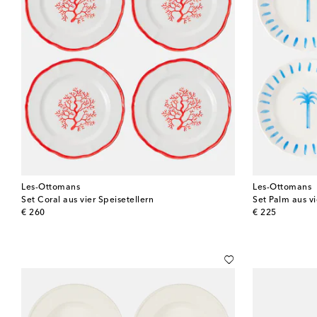
Les-Ottomans
Les-Ottomans
Set Coral aus vier Speisetellern
Set Palm aus vi
original price
original price
€ 260
€ 225