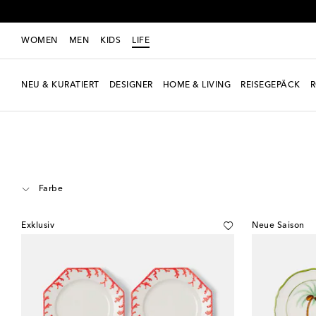
WOMEN
MEN
KIDS
LIFE
NEU & KURATIERT
DESIGNER
HOME & LIVING
REISEGEPÄCK
LIFE
Designer
Les-Ottomans
Home & Living
Tisch & Bar
Teller
S
Farbe
Exklusiv
Neue Saison