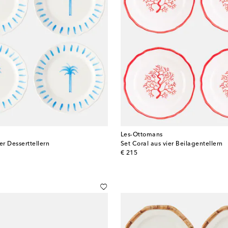
Les-Ottomans
er Desserttellern
Set Coral aus vier Beilagentellern
original price
€ 215