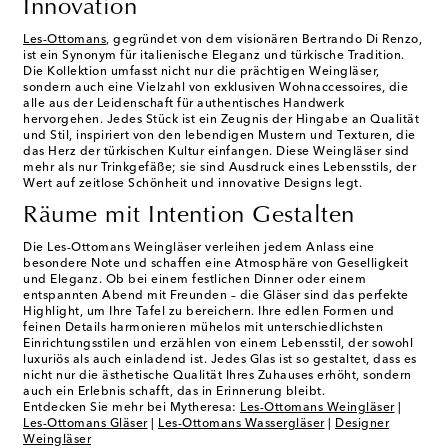
Innovation
Les-Ottomans
, gegründet von dem visionären Bertrando Di Renzo,
ist ein Synonym für italienische Eleganz und türkische Tradition.
Die Kollektion umfasst nicht nur die prächtigen Weingläser,
sondern auch eine Vielzahl von exklusiven Wohnaccessoires, die
alle aus der Leidenschaft für authentisches Handwerk
hervorgehen. Jedes Stück ist ein Zeugnis der Hingabe an Qualität
und Stil, inspiriert von den lebendigen Mustern und Texturen, die
das Herz der türkischen Kultur einfangen. Diese Weingläser sind
mehr als nur Trinkgefäße; sie sind Ausdruck eines Lebensstils, der
Wert auf zeitlose Schönheit und innovative Designs legt.
Räume mit Intention Gestalten
Die Les-Ottomans Weingläser verleihen jedem Anlass eine
besondere Note und schaffen eine Atmosphäre von Geselligkeit
und Eleganz. Ob bei einem festlichen Dinner oder einem
entspannten Abend mit Freunden – die Gläser sind das perfekte
Highlight, um Ihre Tafel zu bereichern. Ihre edlen Formen und
feinen Details harmonieren mühelos mit unterschiedlichsten
Einrichtungsstilen und erzählen von einem Lebensstil, der sowohl
luxuriös als auch einladend ist. Jedes Glas ist so gestaltet, dass es
nicht nur die ästhetische Qualität Ihres Zuhauses erhöht, sondern
auch ein Erlebnis schafft, das in Erinnerung bleibt.
Entdecken Sie mehr bei Mytheresa:
Les-Ottomans Weingläser
|
Les-Ottomans Gläser
|
Les-Ottomans Wassergläser
|
Designer
Weingläser