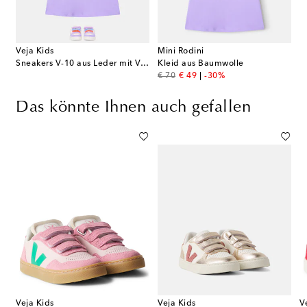
Veja Kids
Mini Rodini
Sneakers V-10 aus Leder mit Veloursleder
Kleid aus Baumwolle
original price
discount price
€ 70
€ 49
-30%
Das könnte Ihnen auch gefallen
Veja Kids
Veja Kids
V