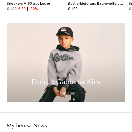
Sneakers V-90 aus Leder
Bustierkleid aus Baumwolle und Seide
S
original price
discount price
original price
or
€ 100
€ 80
-20%
€ 100
€
Dolce&Gabbana Kids
Shop now
Mytheresa News